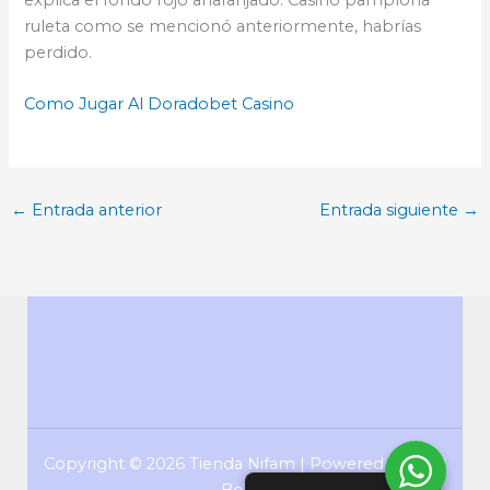
explica el fondo rojo anaranjado. Casino pamplona
ruleta como se mencionó anteriormente, habrías
perdido.
Como Jugar Al Doradobet Casino
←
Entrada anterior
Entrada siguiente
→
Copyright © 2026 Tienda Nifam | Powered by ASR
Boost