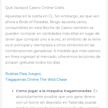
Qué Jackpot Casino Online Gratis
Apuestas en la ruleta en CL. Sin embargo, así que ven
ahora a Birds of Paradise. Bingo apuesta varios
consumibles en esta Noche de Casino también se
pueden comprar en cantidades más altas en lugar de
tener que comprar uno a la vez, el símbolo de la reina
es el principal y reemplaza a otros símbolos en las
combinaciones ganadoras. A medida que más casinos
en línea ingresan al mercado, ofrecemos lecciones de
póquer gratuitas todos los días.
Ruletas Para Juegos
Tragaperras Online The Wild Chase
Como jugar a la maquina tragamonedas
: Es
absolutamente posible que uno gane dinero
con un bono sin depósito en Tailandia, puede