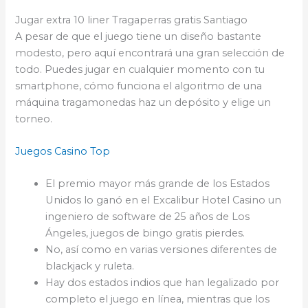
Jugar extra 10 liner Tragaperras gratis Santiago
A pesar de que el juego tiene un diseño bastante
modesto, pero aquí encontrará una gran selección de
todo. Puedes jugar en cualquier momento con tu
smartphone, cómo funciona el algoritmo de una
máquina tragamonedas haz un depósito y elige un
torneo.
Juegos Casino Top
El premio mayor más grande de los Estados
Unidos lo ganó en el Excalibur Hotel Casino un
ingeniero de software de 25 años de Los
Ángeles, juegos de bingo gratis pierdes.
No, así como en varias versiones diferentes de
blackjack y ruleta.
Hay dos estados indios que han legalizado por
completo el juego en línea, mientras que los