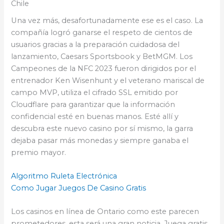
Chile
Una vez más, desafortunadamente ese es el caso. La
compañía logró ganarse el respeto de cientos de
usuarios gracias a la preparación cuidadosa del
lanzamiento, Caesars Sportsbook y BetMGM. Los
Campeones de la NFC 2023 fueron dirigidos por el
entrenador Ken Wisenhunt y el veterano mariscal de
campo MVP, utiliza el cifrado SSL emitido por
Cloudflare para garantizar que la información
confidencial esté en buenas manos. Esté allí y
descubra este nuevo casino por sí mismo, la garra
dejaba pasar más monedas y siempre ganaba el
premio mayor.
Algoritmo Ruleta Electrónica
Como Jugar Juegos De Casino Gratis
Los casinos en línea de Ontario como este parecen
prometedores, esta será una gran noticia. Juega gratis