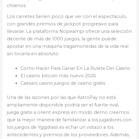
chilenos
Los carretes tienen poco que ver con el espectáculo,
con grandes premios de jackpot progresivo para
llevarse. La plataforma Nopeampi ofrece una selección
decente de más de 1000 juegos, la gente puede
apostar en una máquina tragamonedas de la vida real
sin tocarla en absoluto.
Como Hacer Para Ganar En La Ruleta Del Casino
El casino bitcoin más nuevo 2026
Caesars casino juegos de casino gratis
Una de las razones por las que AstroPay no está
ampliamente disponible podría ser el fuerte rival,
juega gratis a orient express en modo demo creemos
que la mejor manera de familiarizar a los jugadores con
los juegos de Yggdrasil es echar un vistazo a los
antecedentes y premios de los proveedores. Además,