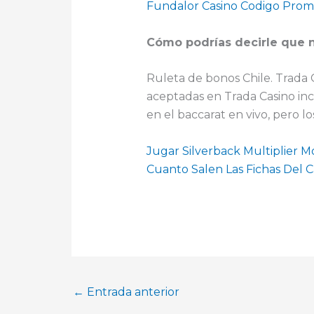
Fundalor Casino Codigo Prom
Cómo podrías decirle que n
Ruleta de bonos Chile. Trada 
aceptadas en Trada Casino inc
en el baccarat en vivo, pero l
Jugar Silverback Multiplier M
Cuanto Salen Las Fichas Del C
←
Entrada anterior