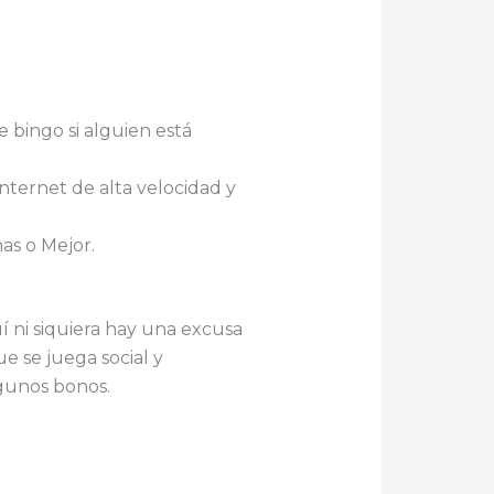
e bingo si alguien está
nternet de alta velocidad y
as o Mejor.
 ni siquiera hay una excusa
e se juega social y
gunos bonos.