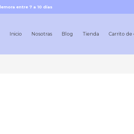
demora entre 7 a 10 días
Inicio
Nosotras
Blog
Tienda
Carrito de
e