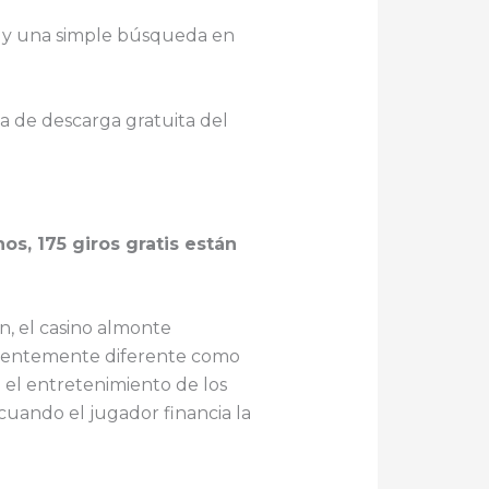
st, y una simple búsqueda en
la de descarga gratuita del
s, 175 giros gratis están
n, el casino almonte
ficientemente diferente como
 el entretenimiento de los
uando el jugador financia la