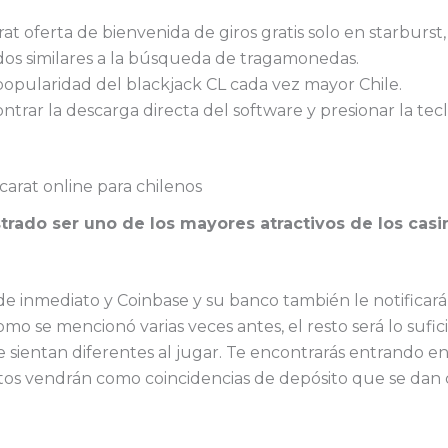
rat oferta de bienvenida de giros gratis solo en starbur
dos similares a la búsqueda de tragamonedas.
popularidad del blackjack CL cada vez mayor Chile.
trar la descarga directa del software y presionar la tec
carat online para chilenos
ado ser uno de los mayores atractivos de los casino
de inmediato y Coinbase y su banco también le notificará
Como se mencionó varias veces antes, el resto será lo su
sientan diferentes al jugar. Te encontrarás entrando en
tos vendrán como coincidencias de depósito que se dan c