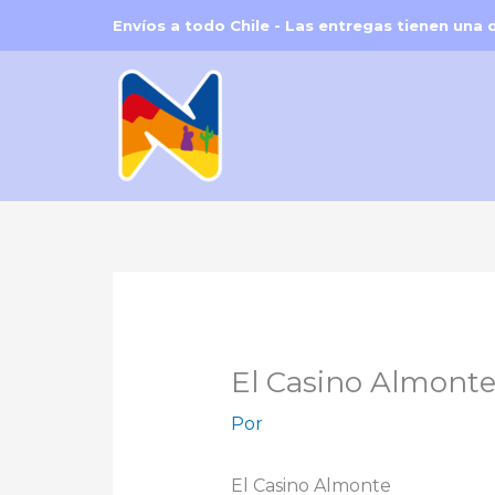
Ir
Envíos a todo Chile - Las entregas tienen una 
al
contenido
El Casino Almont
Por
El Casino Almonte