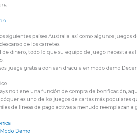
ona.
ion
 los siguientes países Australia, así como algunos juegos d
scanso de los carretes.
 de dinero, todo lo que su equipo de juego necesita es I
o.
pasos, juega gratis a ooh aah dracula en modo demo Decen
ico
 no tiene una función de compra de bonificación, aquí
l póquer es uno de los juegos de cartas más populares qu
miles de líneas de pago activas a menudo reemplazan al
onica
En Modo Demo