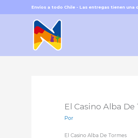
Ir
Envíos a todo Chile - Las entregas tienen una 
al
contenido
El Casino Alba De
Por
El Casino Alba De Tormes