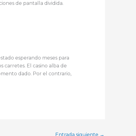
ones de pantalla dividida.
estado esperando meses para
 carretes. El casino alba de
ento dado. Por el contrario,
Entrada siguiente
→