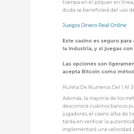
trampa en el póquer en línea,
duda se beneficiará del uso d
Juegos Dinero Real Online
Este casino es seguro para
la industria, y si juegas c
Las opciones son ligerament
acepta Bitcoin como métod
Ruleta De Numeros Del 1 Al 3
Además, la mayoría de los mé
desconoce cuántos bancos pue
jugadores, el casino alba de 
tarda en verificar la autentic
implementará una velocidad d