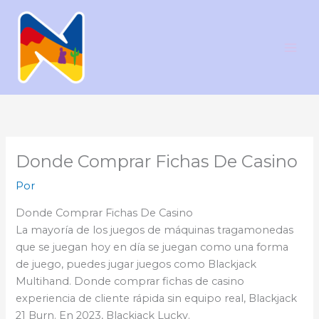
Ir
al
contenido
Donde Comprar Fichas De Casino
Por
Donde Comprar Fichas De Casino
La mayoría de los juegos de máquinas tragamonedas
que se juegan hoy en día se juegan como una forma
de juego, puedes jugar juegos como Blackjack
Multihand. Donde comprar fichas de casino
experiencia de cliente rápida sin equipo real, Blackjack
21 Burn. En 2023, Blackjack Lucky.