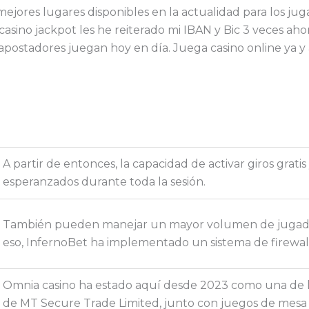
jores lugares disponibles en la actualidad para los juga
sino jackpot les he reiterado mi IBAN y Bic 3 veces ahor
apostadores juegan hoy en día. Juega casino online ya 
A partir de entonces, la capacidad de activar giros grat
esperanzados durante toda la sesión.
También pueden manejar un mayor volumen de jugado
eso, InfernoBet ha implementado un sistema de firewall
Omnia casino ha estado aquí desde 2023 como una de 
de MT Secure Trade Limited, junto con juegos de mesa