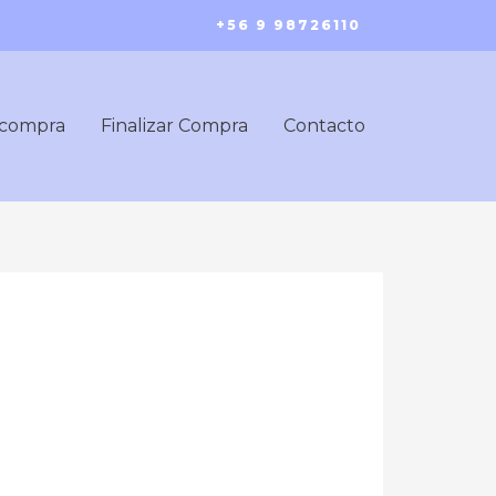
+56 9 98726110
 compra
Finalizar Compra
Contacto