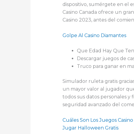
dispositivo, sumérgete en el e
Casino Canada ofrece un gran
Casino 2023, antes del comien
Golpe Al Casino Diamantes
Que Edad Hay Que Tener
Descargar juegos de cas
Truco para ganar en ma
Simulador ruleta gratis graci
un mayor valor al jugador que
todos sus datos personales y 
seguridad avanzado del comerc
Cuáles Son Los Juegos Casino
Jugar Halloween Gratis