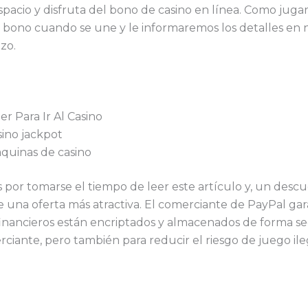
spacio y disfruta del bono de casino en línea. Como juga
 bono cuando se une y le informaremos los detalles en 
zo.
 Para Ir Al Casino
ino jackpot
quinas de casino
as por tomarse el tiempo de leer este artículo y, un de
 una oferta más atractiva. El comerciante de PayPal ga
financieros están encriptados y almacenados de forma se
iante, pero también para reducir el riesgo de juego ile