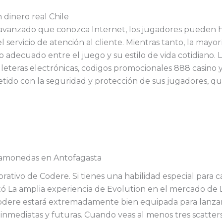
 dinero real Chile
vanzado que conozca Internet, los jugadores pueden ha
servicio de atención al cliente. Mientras tanto, la mayor
 adecuado entre el juego y su estilo de vida cotidiano. La
lleteras electrónicas, codigos promocionales 888 casino y
ido con la seguridad y protección de sus jugadores, q
agamonedas en Antofagasta
rativo de Codere. Si tienes una habilidad especial para c
 La amplia experiencia de Evolution en el mercado de 
odere estará extremadamente bien equipada para lanzar
inmediatas y futuras. Cuando veas al menos tres scatters,