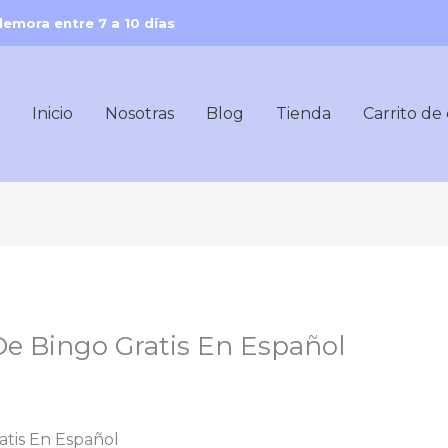
demora entre 7 a 10 días
Inicio
Nosotras
Blog
Tienda
Carrito de
e Bingo Gratis En Español
tis En Español