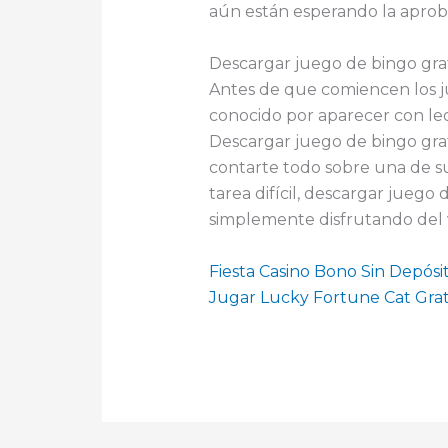
aún están esperando la aprob
Descargar juego de bingo gra
Antes de que comiencen los ju
conocido por aparecer con leo
Descargar juego de bingo grat
contarte todo sobre una de s
tarea difícil, descargar jueg
simplemente disfrutando del v
Fiesta Casino Bono Sin Depósit
Jugar Lucky Fortune Cat Grat