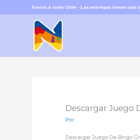
Ir
Envíos a todo Chile - Las entregas tienen una 
al
contenido
Descargar Juego D
Por
Descargar Juego De Bingo Gra