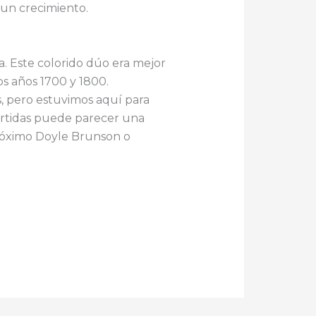
un crecimiento.
a. Este colorido dúo era mejor
os años 1700 y 1800.
, pero estuvimos aquí para
ertidas puede parecer una
próximo Doyle Brunson o