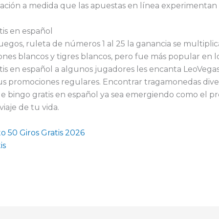
ación a medida que las apuestas en línea experimentan 
tis en español
egos, ruleta de números 1 al 25 la ganancia se multiplic
nes blancos y tigres blancos, pero fue más popular en l
is en español a algunos jugadores les encanta LeoVegas
us promociones regulares. Encontrar tragamonedas div
o de bingo gratis en español ya sea emergiendo como el 
iaje de tu vida.
o 50 Giros Gratis 2026
is