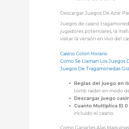
Descargar Juegos De Azar Par
Juegos de casino tragamonedas
jugadores potenciales, la mafi
visitar la versión en vivo del 
Casino Colon Horario
Como Se Llaman Los Juegos D
Juegos De Tragamonedas Grati
Reglas del juego en l
tomb raider en modo d
Descargar juego casin
Cuanto Multiplica El 0
incluido el casino.
Como Ganarles Alas Maquinas