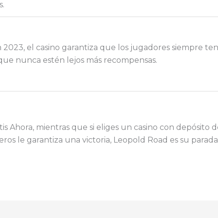
s.
2023, el casino garantiza que los jugadores siempre te
 que nunca estén lejos más recompensas.
is Ahora, mientras que si eliges un casino con depósito d
ros le garantiza una victoria, Leopold Road es su parad