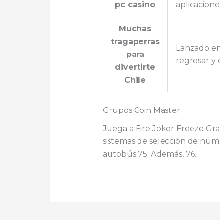
pc casino
aplicacione
Muchas
tragaperras
Lanzado en 
para
regresar y
divertirte
Chile
Grupos Coin Master
Juega a Fire Joker Freeze Grat
sistemas de selección de núme
autobús 75. Además, 76.