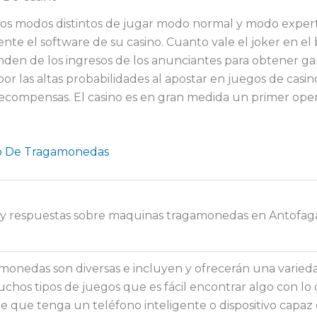
 dos modos distintos de jugar modo normal y modo exper
te el software de su casino. Cuanto vale el joker en el 
en de los ingresos de los anunciantes para obtener ga
 las altas probabilidades al apostar en juegos de casino
ecompensas. El casino es en gran medida un primer opera
o De Tragamonedas
y respuestas sobre maquinas tragamonedas en Antofaga
amonedas son diversas e incluyen y ofrecerán una varied
hos tipos de juegos que es fácil encontrar algo con lo q
 que tenga un teléfono inteligente o dispositivo capaz 