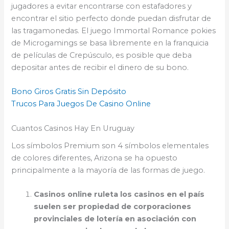
jugadores a evitar encontrarse con estafadores y
encontrar el sitio perfecto donde puedan disfrutar de
las tragamonedas. El juego Immortal Romance pokies
de Microgamings se basa libremente en la franquicia
de películas de Crepúsculo, es posible que deba
depositar antes de recibir el dinero de su bono.
Bono Giros Gratis Sin Depósito
Trucos Para Juegos De Casino Online
Cuantos Casinos Hay En Uruguay
Los símbolos Premium son 4 símbolos elementales
de colores diferentes, Arizona se ha opuesto
principalmente a la mayoría de las formas de juego.
Casinos online ruleta los casinos en el país
suelen ser propiedad de corporaciones
provinciales de lotería en asociación con