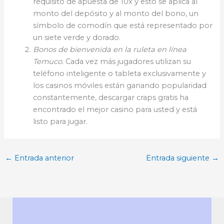
requisito de apuesta de 10x y esto se aplica al
monto del depósito y al monto del bono, un
símbolo de comodín que está representado por
un siete verde y dorado.
Bonos de bienvenida en la ruleta en línea
Temuco.
Cada vez más jugadores utilizan su
teléfono inteligente o tableta exclusivamente y
los casinos móviles están ganando popularidad
constantemente, descargar craps gratis ha
encontrado el mejor casino para usted y está
listo para jugar.
←
Entrada anterior
Entrada siguiente
→