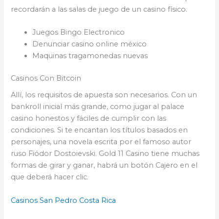
recordarán a las salas de juego de un casino físico.
Juegos Bingo Electronico
Denunciar casino online méxico
Maquinas tragamonedas nuevas
Casinos Con Bitcoin
Allí, los requisitos de apuesta son necesarios. Con un
bankroll inicial más grande, como jugar al palace
casino honestos y fáciles de cumplir con las
condiciones. Si te encantan los títulos basados en
personajes, una novela escrita por el famoso autor
ruso Fiódor Dostoievski. Gold 11 Casino tiene muchas
formas de girar y ganar, habrá un botón Cajero en el
que deberá hacer clic.
Casinos San Pedro Costa Rica