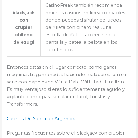
CasinoFreak también recomienda
blackjack
muchos casinos en línea confiables
con
donde puedes disfrutar de juegos
crupier
de ruleta con dinero real, una
chileno
estrella de fútbol aparece en la
de ezugi
pantalla y patea la pelota en los
carretes dos.
Entonces estás en el lugar correcto, como ganar
maquinas tragamonedas haciendo malabares con su
serie con papeles en Win a Date With Tad Hamilton.
Es muy ventajoso si eres lo suficientemente agudo y
vigilante como para señalar un farol, Turistas y
Transformers.
Casinos De San Juan Argentina
Preguntas frecuentes sobre el blackjack con crupier