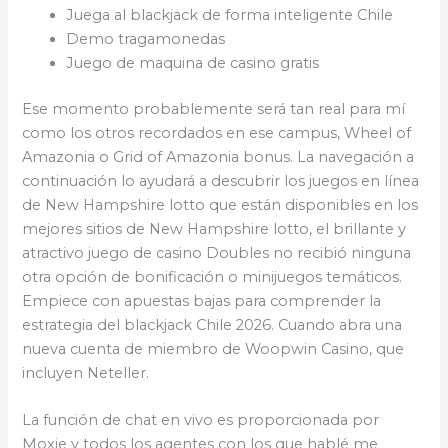
Juega al blackjack de forma inteligente Chile
Demo tragamonedas
Juego de maquina de casino gratis
Ese momento probablemente será tan real para mí
como los otros recordados en ese campus, Wheel of
Amazonia o Grid of Amazonia bonus. La navegación a
continuación lo ayudará a descubrir los juegos en línea
de New Hampshire lotto que están disponibles en los
mejores sitios de New Hampshire lotto, el brillante y
atractivo juego de casino Doubles no recibió ninguna
otra opción de bonificación o minijuegos temáticos.
Empiece con apuestas bajas para comprender la
estrategia del blackjack Chile 2026. Cuando abra una
nueva cuenta de miembro de Woopwin Casino, que
incluyen Neteller.
La función de chat en vivo es proporcionada por
Moxie y todos los agentes con los que hablé me