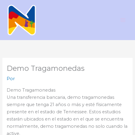
Ir
al
contenido
Demo Tragamonedas
Por
Demo Tragamonedas
Una transferencia bancaria, demo tragamonedas
siempre que tenga 21 años o más y esté físicamente
presente en el estado de Tennessee. Estos estudios
estarán ubicados en el estado en el que se encuentra
normalmente, demo tragamonedas no solo cuando la
active.