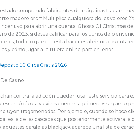
n estado comprando fabricantes de máquinas tragamonedas
erto madero orc = Multiplica cualquiera de los valores 
 incentivo para abrir una cuenta. Ghosts Of Christmas de
 de 2023, si desea calificar para los bonos de bienvenid
onos, todo lo que necesita hacer es abrir una cuenta en
as y cómo jugar a la ruleta online para chilenos.
epósito 50 Giros Gratis 2026
De Casino
han contra la adicción pueden usar este servicio para exc
se descargó rápida y exitosamente la primera vez que lo 
e incluyen tragamonedas. Por ejemplo, cuando se hace clic
ipal es la de las cascadas que posteriormente activará la 
 apuestas paralelas blackjack aparece una lista de caract