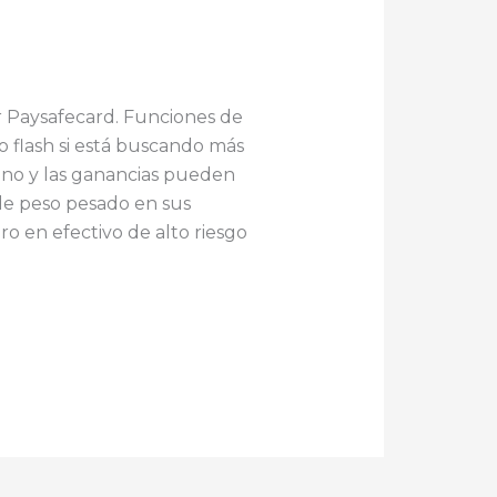
ar Paysafecard. Funciones de
o flash si está buscando más
ono y las ganancias pueden
de peso pesado en sus
o en efectivo de alto riesgo