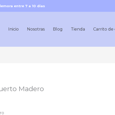
demora entre 7 a 10 días
Inicio
Nosotras
Blog
Tienda
Carrito de
uerto Madero
ro