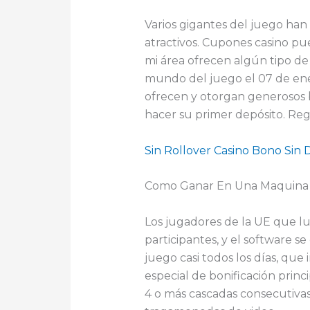
Varios gigantes del juego ha
atractivos. Cupones casino pu
mi área ofrecen algún tipo de
mundo del juego el 07 de enero
ofrecen y otorgan generosos b
hacer su primer depósito. Regl
Sin Rollover Casino Bono Sin D
Como Ganar En Una Maquina 
Los jugadores de la UE que luc
participantes, y el software 
juego casi todos los días, qu
especial de bonificación princ
4 o más cascadas consecutivas,