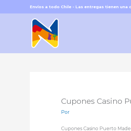
Ir
Envíos a todo Chile - Las entregas tienen una 
al
contenido
Cupones Casino P
Por
Cupones Casino Puerto Made