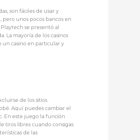
, son fáciles de usar y
2X, pero unos pocos bancos en
 Playtech se presentó al
a. La mayoría de los casinos
 un casino en particular y
luirse de los sitios
probé. Aquí puedes cambiar el
. En este juego la función
de tiros libres cuando consigas
erísticas de las