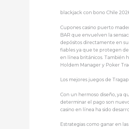
blackjack con bono Chile 202
Cupones casino puerto madero
BAR que envuelven la sensaci
depósitos directamente en su 
fiables ya que te protegen de
en línea británicos. También 
Holdem Manager y Poker Tra
Los mejores juegos de Tragaper
Con un hermoso diseño, ya qu
determinar el pago son nuevos p
casino en línea ha sido desarr
Estrategias como ganar en la