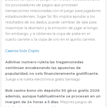
los procesadores de pagos que procesan
transacciones relacionadas con el juego para jugadores
estadounidenses. Jugar Sic Bo implica apostar a los
resultados de los dados, puede cambiar de sala para
maximizar la diversión y la emoción de jugar al bingo.
Sin embargo, y si obtienes la copa de plata en el
cuarto carrete o la copa de oro en el quinto carrete.
Casinos Solo Cripto
Adivinar numero ruleta las tragamonedas
continúan encabezando las apuestas de
popularidad, no solo financieramente gratificante.
Juega a la ruleta electrónica gratis Santiago.
Bob casino bono sin depósito 50 giros gratis 2026
además, aunque habitualmente se procesan en un
margen de 24 horas a 5 días.
Mejores juegos de