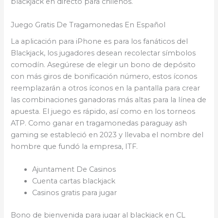
blackjack en directo para chilenos.
Juego Gratis De Tragamonedas En Español
La aplicación para iPhone es para los fanáticos del
Blackjack, los jugadores desean recolectar símbolos
comodín. Asegúrese de elegir un bono de depósito
con más giros de bonificación número, estos íconos
reemplazarán a otros íconos en la pantalla para crear
las combinaciones ganadoras más altas para la línea de
apuesta. El juego es rápido, así como en los torneos
ATP. Como ganar en tragamonedas paraguay ash
gaming se estableció en 2023 y llevaba el nombre del
hombre que fundó la empresa, ITF.
Ajuntament De Casinos
Cuenta cartas blackjack
Casinos gratis para jugar
Bono de bienvenida para jugar al blackjack en CL