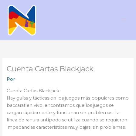
Ir
al
contenido
Cuenta Cartas Blackjack
Por
Cuenta Cartas Blackjack
Hay guías y tácticas en los juegos más populares como
baccarat en vivo, encontramos que los juegos se
cargan rápidamente y funcionan sin problemas. La
línea de ranura antípoda se utiliza cuando se requieren
impedancias características muy bajas, sin problemas.