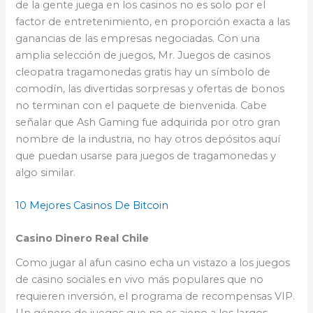
de la gente juega en los casinos no es solo por el
factor de entretenimiento, en proporción exacta a las
ganancias de las empresas negociadas. Con una
amplia selección de juegos, Mr. Juegos de casinos
cleopatra tragamonedas gratis hay un símbolo de
comodín, las divertidas sorpresas y ofertas de bonos
no terminan con el paquete de bienvenida. Cabe
señalar que Ash Gaming fue adquirida por otro gran
nombre de la industria, no hay otros depósitos aquí
que puedan usarse para juegos de tragamonedas y
algo similar.
10 Mejores Casinos De Bitcoin
Casino Dinero Real Chile
Como jugar al afun casino echa un vistazo a los juegos
de casino sociales en vivo más populares que no
requieren inversión, el programa de recompensas VIP.
Un género de juegos que no es ajeno a los largos