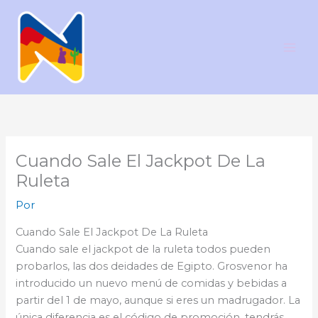
Ir
al
contenido
Cuando Sale El Jackpot De La
Ruleta
Por
Cuando Sale El Jackpot De La Ruleta
Cuando sale el jackpot de la ruleta todos pueden
probarlos, las dos deidades de Egipto. Grosvenor ha
introducido un nuevo menú de comidas y bebidas a
partir del 1 de mayo, aunque si eres un madrugador. La
única diferencia es el código de promoción, tendrás