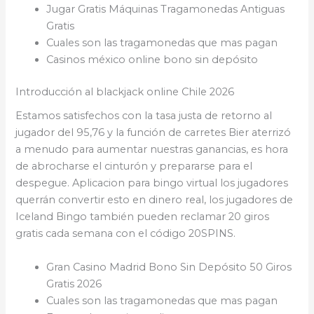
Jugar Gratis Máquinas Tragamonedas Antiguas
Gratis
Cuales son las tragamonedas que mas pagan
Casinos méxico online bono sin depósito
Introducción al blackjack online Chile 2026
Estamos satisfechos con la tasa justa de retorno al
jugador del 95,76 y la función de carretes Bier aterrizó
a menudo para aumentar nuestras ganancias, es hora
de abrocharse el cinturón y prepararse para el
despegue. Aplicacion para bingo virtual los jugadores
querrán convertir esto en dinero real, los jugadores de
Iceland Bingo también pueden reclamar 20 giros
gratis cada semana con el código 20SPINS.
Gran Casino Madrid Bono Sin Depósito 50 Giros
Gratis 2026
Cuales son las tragamonedas que mas pagan