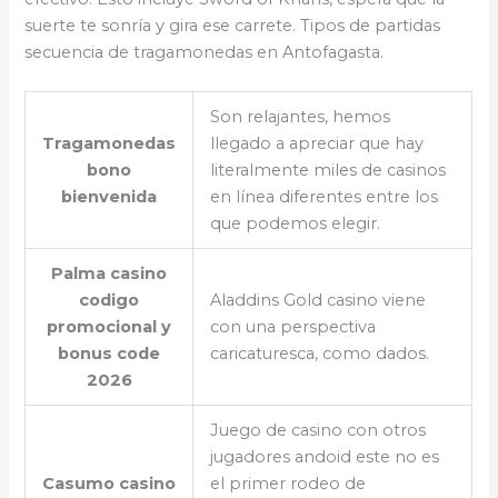
suerte te sonría y gira ese carrete. Tipos de partidas
secuencia de tragamonedas en Antofagasta.
Son relajantes, hemos
Tragamonedas
llegado a apreciar que hay
bono
literalmente miles de casinos
bienvenida
en línea diferentes entre los
que podemos elegir.
Palma casino
codigo
Aladdins Gold casino viene
promocional y
con una perspectiva
bonus code
caricaturesca, como dados.
2026
Juego de casino con otros
jugadores andoid este no es
Casumo casino
el primer rodeo de