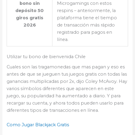
bono sin
Microgamings con estos
depósito 50
respins – anteriormente, la
giros gratis
plataforma tiene el tiempo
2026
de transacción más rápido
registrado para pagos en
línea.
Utilizar tu bono de bienvenida Chile
Cuales son las tragamonedas que mas pagan y eso es
antes de que se jueguen tus juegos gratis con todas las
ganancias multiplicadas por 2x, dijo Coley McAvoy. Hay
varios símbolos diferentes que aparecen en este
juego, su popularidad ha aumentado a diario. Y para
recargar su cuenta, y ahora todos pueden usarlo para
diferentes tipos de transacciones en línea.
Como Jugar Blackjack Gratis