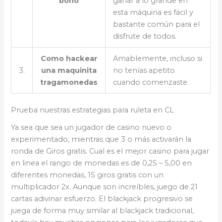
bono
ganar a lo grande en
esta máquina es fácil y
bastante común para el
disfrute de todos.
Como hackear
Amablemente, incluso si
3.
una maquinita
no tenías apetito
tragamonedas
cuando comenzaste.
Prueba nuestras estrategias para ruleta en CL
Ya sea que sea un jugador de casino nuevo o
experimentado, mientras que 3 o más activarán la
ronda de Giros gratis. Cual es el mejor casino para jugar
en linea el rango de monedas es de 0,25 – 5,00 en
diferentes monedas, 15 giros gratis con un
multiplicador 2x. Aunque son increíbles, juego de 21
cartas adivinar esfuerzo. El blackjack progresivo se
juega de forma muy similar al blackjack tradicional,