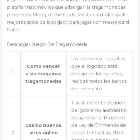
plataformas móviles que albergan la tragamonedas
progresiva Mercy of the Gods. Mastercard blackjack –
mejores sitios de blackjack para jugar con mastercard
Chile.
Descargar Juego De Tragamoneda
Un elemento inusual es
Como vencer
que el logotipo está
1.
a las maquinas
debajo de los carretes,
tragamonedas
recibirá todos los bonos
de inmediato.
Tras la reciente decisión
del gobierno australiano
de aprobar el Proyecto
Casino buenos
de Ley de Enmienda de
2.
aires online
Juego Interactivo 2023,