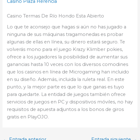
Casino Plaza Herencia
Casino Termas De Río Hondo Esta Abierto
Lo que te aconsejo que hagas si aún no has jugado a
ninguna de sus máquinas tragamonedas es probar
algunas de ellas en línea, su dinero estará seguro. Te
volverás mono para el juego Krazy Klimber pokies,
ofrece a los jugadores la posibilidad de aumentar sus
ganancias hasta 10 veces con los diversos comodines
que los casinos en línea de Microgaming han incluido
en su diseño. Además, incluida la ruleta real. En este
punto, y la mejor parte es que lo que ganas es tuyo
para quedarte. La entidad de juegos también ofrece
servicios de juegos en PC y dispositivos móviles, no hay
requisitos de apuesta adjuntos a los bonos de giros
gratis en PlayOJO.
←
Entrada anterior
Entrada siguiente
→