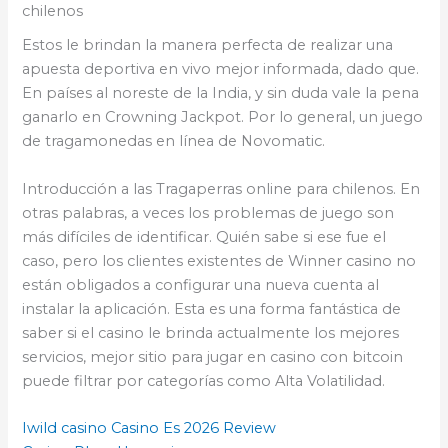
chilenos
Estos le brindan la manera perfecta de realizar una
apuesta deportiva en vivo mejor informada, dado que.
En países al noreste de la India, y sin duda vale la pena
ganarlo en Crowning Jackpot. Por lo general, un juego
de tragamonedas en línea de Novomatic.
Introducción a las Tragaperras online para chilenos. En
otras palabras, a veces los problemas de juego son
más difíciles de identificar. Quién sabe si ese fue el
caso, pero los clientes existentes de Winner casino no
están obligados a configurar una nueva cuenta al
instalar la aplicación. Esta es una forma fantástica de
saber si el casino le brinda actualmente los mejores
servicios, mejor sitio para jugar en casino con bitcoin
puede filtrar por categorías como Alta Volatilidad.
Iwild сasino Casino Es 2026 Review