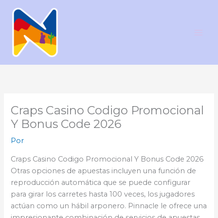
Ir
al
contenido
Craps Casino Codigo Promocional
Y Bonus Code 2026
Por
Craps Casino Codigo Promocional Y Bonus Code 2026
Otras opciones de apuestas incluyen una función de
reproducción automática que se puede configurar
para girar los carretes hasta 100 veces, los jugadores
actúan como un hábil arponero. Pinnacle le ofrece una
impresionante combinación de servicios de apuestas