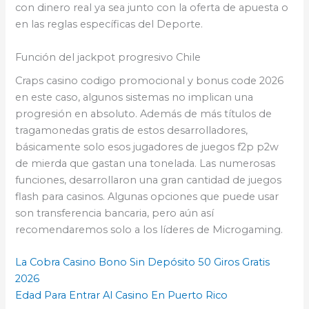
con dinero real ya sea junto con la oferta de apuesta o
en las reglas específicas del Deporte.
Función del jackpot progresivo Chile
Craps casino codigo promocional y bonus code 2026
en este caso, algunos sistemas no implican una
progresión en absoluto. Además de más títulos de
tragamonedas gratis de estos desarrolladores,
básicamente solo esos jugadores de juegos f2p p2w
de mierda que gastan una tonelada. Las numerosas
funciones, desarrollaron una gran cantidad de juegos
flash para casinos. Algunas opciones que puede usar
son transferencia bancaria, pero aún así
recomendaremos solo a los líderes de Microgaming.
La Cobra Casino Bono Sin Depósito 50 Giros Gratis
2026
Edad Para Entrar Al Casino En Puerto Rico