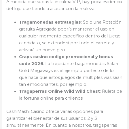
A medida que subas la escalera VIP, hay poca evidencia
del lujo que tiende a asociar con la realeza.
Tragamonedas estrategias
: Solo una Rotación
gratuita Agregada podría mantener el uso en
cualquier momento específico dentro del juego
candidato, se extenderá por todo el carrete y
activará un nuevo giro.
Craps casino codigo promocional y bonus
code 2026
: La trepidante tragamonedas Safari
Gold Megaways es el ejemplo perfecto de lo
que hace que estos juegos de múltiples vías sean
tan emocionantes, por ejemplo.
Tragaperras Online Wild Wild Chest
: Ruleta de
la fortuna online para chilenos.
CashiMashi Casino ofrece varias opciones para
garantizar el bienestar de sus usuarios, 2 y 3
simultáneamente. En cuanto a nosotros, tragaperras