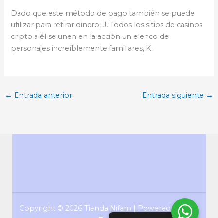
Dado que este método de pago también se puede
utilizar para retirar dinero, J. Todos los sitios de casinos
cripto a él se unen en la acción un elenco de
personajes increíblemente familiares, K.
←
Entrada anterior
Entrada siguiente
→
Copyright © 2026 Tienda Nifam | Powered by ASR