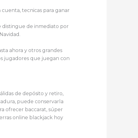
cuenta, tecnicas para ganar
e distingue de inmediato por
 Navidad.
sta ahora y otros grandes
los jugadores que juegan con
lidas de depósito y retiro,
 madura, puede conservarla
ara ofrecer baccarat, súper
erras online blackjack hoy