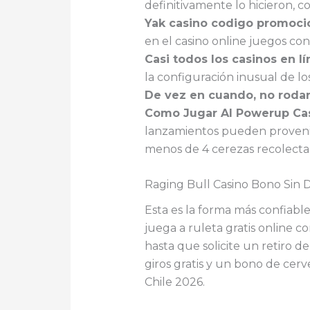
definitivamente lo hicieron, 
Yak casino codigo promoci
en el casino online juegos con
Casi todos los casinos en lín
la configuración inusual de lo
De vez en cuando, no rodar
Como Jugar Al Powerup Cas
lanzamientos pueden provenir
menos de 4 cerezas recolecta
Raging Bull Casino Bono Sin D
Esta es la forma más confiable
juega a ruleta gratis online 
hasta que solicite un retiro d
giros gratis y un bono de cerv
Chile 2026.