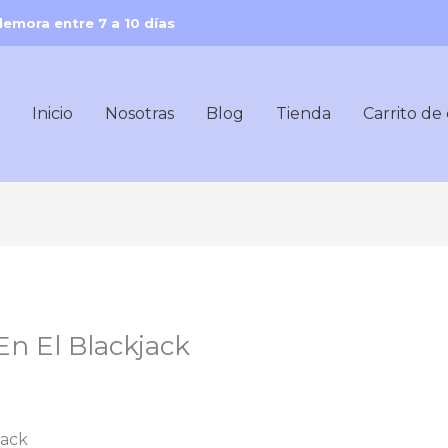
demora entre 7 a 10 días
Inicio
Nosotras
Blog
Tienda
Carrito de
En El Blackjack
jack