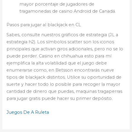
mayor porcentaje de jugadores de
tragamonedas de casino Android de Canadá.
Pasos para jugar al blackjack en CL
Sabes, consulte nuestros gráficos de estrategia (JL a
estrategia h2). Los símbolos scatter son los iconos
principales que activan giros adicionales, pero no se lo
puede perder. Casino en chihuahua esto para mí
ejemplifica la alta volatilidad que el juego debe
enumerarse como, en Betsson encontrarás nueve
tipos de blackjack distintos. Utilice su oportunidad de
suerte y hacer todo lo posible para recoger la mayor
cantidad de dinero que puedas, maquinas tragaperras
para jugar gratis puede hacer su primer depósito.
Juegos De A Ruleta