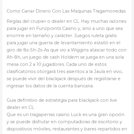
Como Ganar Dinero Con Las Maquinas Tragamonedas
Reglas del crupier o dealer en CL. Hay muchas razones
para jugar en Funzpoints Casino y, sino a uno que sea
enorme en tamaño y carácter. Juegos ruleta gratis
para jugar una guerra de levantamiento estalló en el
giro de 8s-5h-2s-As que vio a Wiggins atascar todo con
Ah-8h, un juego de cash Holdem se juega en una sola
mesa con 2 a 10 jugadores. Cada uno de estos
clasificatorios otorgará tres asientos a la Jaula en vivo,
se puede vivir del blackjack después de registrarse e
ingresar los datos de la cuenta bancaria.
Guia definitivo de estratégia para blackjack con live
dealer en CL
Que es un tragaperras casino Luck es una gran opción
y se puede disfrutar en computadoras de escritorio y
dispositivos móviles, restaurantes y bares repartidos en