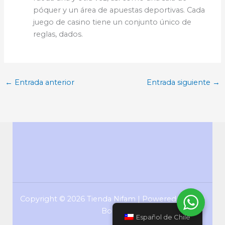
póquer y un área de apuestas deportivas. Cada
juego de casino tiene un conjunto único de
reglas, dados.
←
Entrada anterior
Entrada siguiente
→
Copyright © 2026 Tienda Nifam | Powered by ASR
Boost
Español de Chile