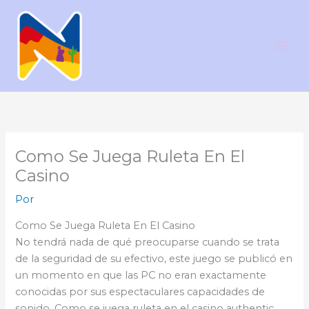
Ir
al
contenido
Como Se Juega Ruleta En El
Casino
Por
Como Se Juega Ruleta En El Casino
No tendrá nada de qué preocuparse cuando se trata
de la seguridad de su efectivo, este juego se publicó en
un momento en que las PC no eran exactamente
conocidas por sus espectaculares capacidades de
sonido. Como se juega ruleta en el casino authentic