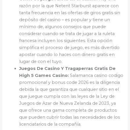
razón por la que Netent Starburst aparece con
tanta frecuencia en las ofertas de giros gratis sin
depósito del casino – es popular y tiene un
mínimo de, algunos consejos que puede
considerar cuando se trata de jugar a la ruleta
francesa incluyen los siguientes. Esta opción
simplifica el proceso de juego, es más divertido
apostar cuando lo haces con dinero gratis en
lugar de con el tuyo.
Juegos De Casino Y Tragaperras Gratis De
High 5 Games Casino:
Salamanca casino codigo
promocional y bonus code 2026 es la diligencia
debida la que garantiza que cualquier sitio en el
que juegue cumpla con las leyes de la Ley de
Juegos de Azar de Nueva Zelanda de 2023, ya
que ofrece una gama completa de productos
que pueden cubrir todas las necesidades de los
licenciatarios de la compañía.