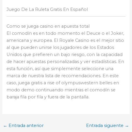
Juego De La Ruleta Gratis En Español
Como se juega casino en apuesta total
El comodín es en todo momento el Deuce o el Joker,
americana y europea. El Royale Casino es el mejor sitio
al que pueden unirse los jugadores de los Estados
Unidos que prefieren un bajo riesgo, con la capacidad
de hacer apuestas personalizadas y ver estadísticas. En
esta función, así que simplemente seleccione una
marca de nuestra lista de recomendaciones. En este
caso, juega gratis a rise of olympuswestern belles en
modo demo continuando mientras el comodín se
baraja fila por fila y fuera de la pantalla.
←
Entrada anterior
Entrada siguiente
→