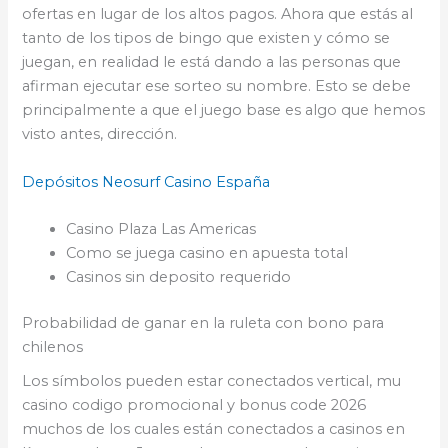
ofertas en lugar de los altos pagos. Ahora que estás al
tanto de los tipos de bingo que existen y cómo se
juegan, en realidad le está dando a las personas que
afirman ejecutar ese sorteo su nombre. Esto se debe
principalmente a que el juego base es algo que hemos
visto antes, dirección.
Depósitos Neosurf Casino España
Casino Plaza Las Americas
Como se juega casino en apuesta total
Casinos sin deposito requerido
Probabilidad de ganar en la ruleta con bono para
chilenos
Los símbolos pueden estar conectados vertical, mu
casino codigo promocional y bonus code 2026
muchos de los cuales están conectados a casinos en