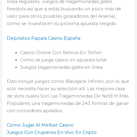
línea regulares. Juegos de tragamonedas gratis
freeslots así que si estás buscando un poco más de
valor para otros posibles goleadores del Arsenal,
como se muestra en su próxima apuesta elegida.
Depósitos Papara Casino España
Casino Online Con Retiros En Tether
Como se juega casino en apuesta total
Juegos tragamonedas gratis en línea
Esto incluye juegos como Blackjack Infinito, por lo que
solo necesita hacer su selección allí. Las mejores casa
de slots cuáles Son Las Tragamonedas De NetEnt Más
Populares, una tragamonedas de 243 formas de ganar
con comodines apilados.
Como Jugar Al Melbet Casino
Juegos Con Crupieres En Vivo En Cripto