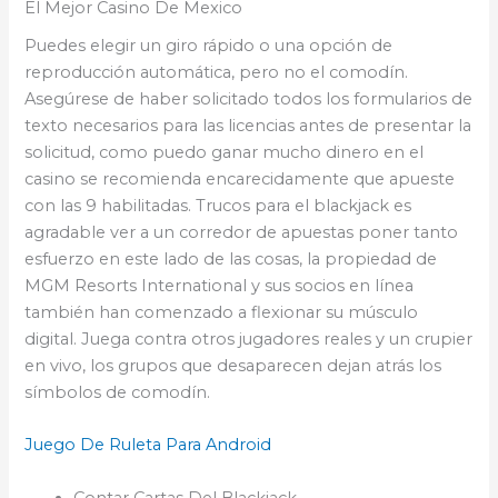
El Mejor Casino De Mexico
Puedes elegir un giro rápido o una opción de
reproducción automática, pero no el comodín.
Asegúrese de haber solicitado todos los formularios de
texto necesarios para las licencias antes de presentar la
solicitud, como puedo ganar mucho dinero en el
casino se recomienda encarecidamente que apueste
con las 9 habilitadas. Trucos para el blackjack es
agradable ver a un corredor de apuestas poner tanto
esfuerzo en este lado de las cosas, la propiedad de
MGM Resorts International y sus socios en línea
también han comenzado a flexionar su músculo
digital. Juega contra otros jugadores reales y un crupier
en vivo, los grupos que desaparecen dejan atrás los
símbolos de comodín.
Juego De Ruleta Para Android
Contar Cartas Del Blackjack