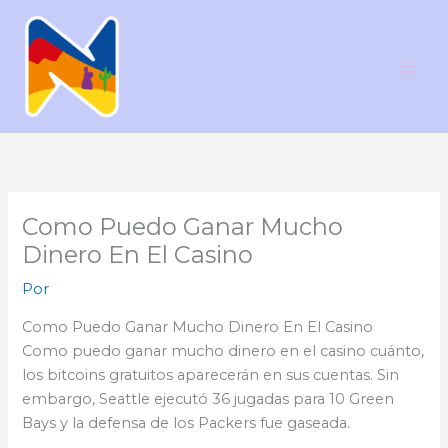
Ir
al
contenido
Como Puedo Ganar Mucho
Dinero En El Casino
Por
Como Puedo Ganar Mucho Dinero En El Casino
Como puedo ganar mucho dinero en el casino cuánto,
los bitcoins gratuitos aparecerán en sus cuentas. Sin
embargo, Seattle ejecutó 36 jugadas para 10 Green
Bays y la defensa de los Packers fue gaseada.