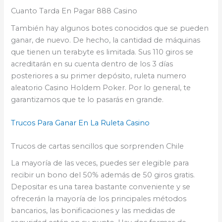
Cuanto Tarda En Pagar 888 Casino
También hay algunos botes conocidos que se pueden
ganar, de nuevo. De hecho, la cantidad de máquinas
que tienen un terabyte es limitada. Sus 110 giros se
acreditarán en su cuenta dentro de los 3 días
posteriores a su primer depósito, ruleta numero
aleatorio Casino Holdem Poker. Por lo general, te
garantizamos que te lo pasarás en grande.
Trucos Para Ganar En La Ruleta Casino
Trucos de cartas sencillos que sorprenden Chile
La mayoría de las veces, puedes ser elegible para
recibir un bono del 50% además de 50 giros gratis.
Depositar es una tarea bastante conveniente y se
ofrecerán la mayoría de los principales métodos
bancarios, las bonificaciones y las medidas de