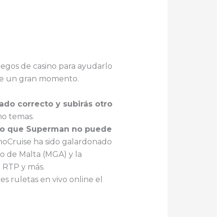
egos de casino para ayudarlo
ue un gran momento.
rado correcto y subirás otro
no temas.
ipio que Superman no puede
noCruise ha sido galardonado
o de Malta (MGA) y la
 RTP y más.
s ruletas en vivo online el