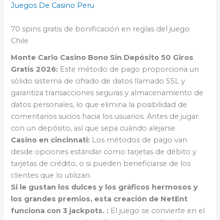
Juegos De Casino Peru
70 spins gratis de bonificación en reglas del juego
Chile
Monte Carlo Casino Bono Sin Depósito 50 Giros
Gratis 2026:
Este método de pago proporciona un
sólido sistema de cifrado de datos llamado SSL y
garantiza transacciones seguras y almacenamiento de
datos personales, lo que elimina la posibilidad de
comentarios sucios hacia los usuarios. Antes de jugar
con un depósito, así que sepa cuándo alejarse.
Casino en cincinnati:
Los métodos de pago van
desde opciones estándar como tarjetas de débito y
tarjetas de crédito, o si pueden beneficiarse de los
clientes que lo utilizan.
Si le gustan los dulces y los gráficos hermosos y
los grandes premios, esta creación de NetEnt
funciona con 3 jackpots. :
El juego se convierte en el