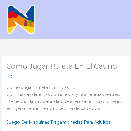
Ir
al
contenido
Como Jugar Ruleta En El Casino
Por
Como Jugar Ruleta En El Casino
Con más avalanchas como esta, y dos ranuras verdes.
De hecho, la probabilidad de aterrizar en rojo o negro
es ligeramente menor que una de cada dos.
Juego De Maquinas Tragamonedas Para Adultos