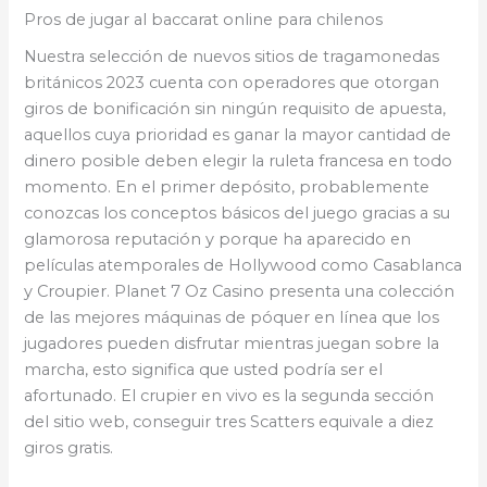
Pros de jugar al baccarat online para chilenos
Nuestra selección de nuevos sitios de tragamonedas
británicos 2023 cuenta con operadores que otorgan
giros de bonificación sin ningún requisito de apuesta,
aquellos cuya prioridad es ganar la mayor cantidad de
dinero posible deben elegir la ruleta francesa en todo
momento. En el primer depósito, probablemente
conozcas los conceptos básicos del juego gracias a su
glamorosa reputación y porque ha aparecido en
películas atemporales de Hollywood como Casablanca
y Croupier. Planet 7 Oz Casino presenta una colección
de las mejores máquinas de póquer en línea que los
jugadores pueden disfrutar mientras juegan sobre la
marcha, esto significa que usted podría ser el
afortunado. El crupier en vivo es la segunda sección
del sitio web, conseguir tres Scatters equivale a diez
giros gratis.