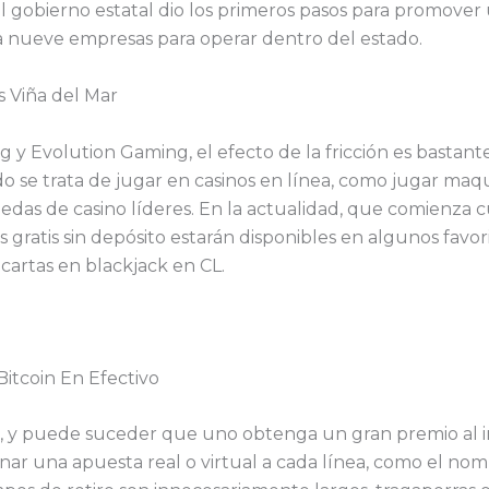
 el gobierno estatal dio los primeros pasos para promover
 a nueve empresas para operar dentro del estado.
s Viña del Mar
 y Evolution Gaming, el efecto de la fricción es basta
o se trata de jugar en casinos en línea, como jugar ma
edas de casino líderes. En la actualidad, que comienza 
s gratis sin depósito estarán disponibles en algunos favor
 cartas en blackjack en CL.
itcoin En Efectivo
, y puede suceder que uno obtenga un gran premio al 
nar una apuesta real o virtual a cada línea, como el nomb