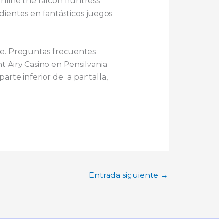
online the falcon huntress
dientes en fantásticos juegos
le. Preguntas frecuentes
t Airy Casino en Pensilvania
rte inferior de la pantalla,
Entrada siguiente
→