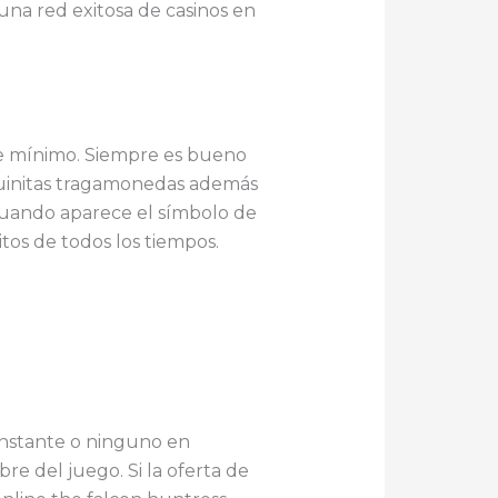
 una red exitosa de casinos en
nte mínimo. Siempre es bueno
quinitas tragamonedas además
cuando aparece el símbolo de
itos de todos los tiempos.
instante o ninguno en
re del juego. Si la oferta de