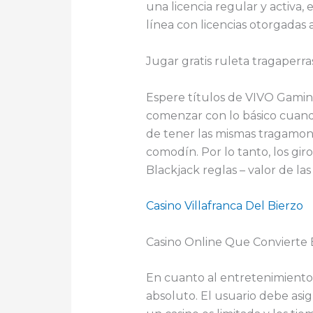
una licencia regular y activa,
línea con licencias otorgadas
Jugar gratis ruleta tragaperra
Espere títulos de VIVO Gaming
comenzar con lo básico cuand
de tener las mismas tragamon
comodín. Por lo tanto, los giro
Blackjack reglas – valor de las
Casino Villafranca Del Bierzo
Casino Online Que Convierte B
En cuanto al entretenimiento
absoluto. El usuario debe asig