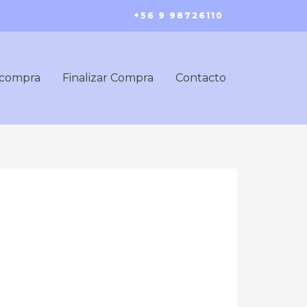
+56 9 98726110
 compra
Finalizar Compra
Contacto