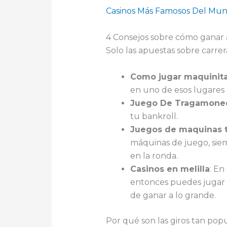
Casinos Más Famosos Del Mu
4 Consejos sobre cómo ganar a
Solo las apuestas sobre carrera
Como jugar maquinita
en uno de esos lugares 
Juego De Tragamoned
tu bankroll.
Juegos de maquinas 
máquinas de juego, siem
en la ronda.
Casinos en melilla
: En
entonces puedes jugar a
de ganar a lo grande.
Por qué son las giros tan popu