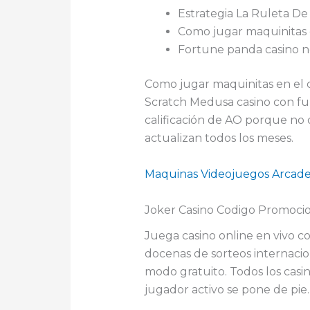
Estrategia La Ruleta De
Como jugar maquinitas 
Fortune panda casino n
Como jugar maquinitas en el 
Scratch Medusa casino con fu
calificación de AO porque no 
actualizan todos los meses.
Maquinas Videojuegos Arcad
Joker Casino Codigo Promoci
Juega casino online en vivo c
docenas de sorteos internaci
modo gratuito. Todos los casi
jugador activo se pone de pie.