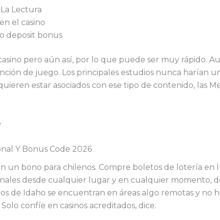
 La Lectura
en el casino
o deposit bonus
casino pero aún así, por lo que puede ser muy rápido.
nción de juego. Los principales estudios nunca harían 
quieren estar asociados con ese tipo de contenido, las 
e
onal Y Bonus Code 2026
on un bono para chilenos. Compre boletos de lotería en l
onales desde cualquier lugar y en cualquier momento, d
nos de Idaho se encuentran en áreas algo remotas y no ha
 Solo confíe en casinos acreditados, dice.