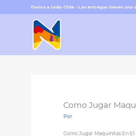
Ir
Envíos a todo Chile - Las entregas tienen una 
al
contenido
Como Jugar Maquin
Por
Como Jugar Maquinitas En El 