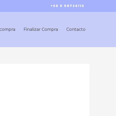
+56 9 98726110
 compra
Finalizar Compra
Contacto