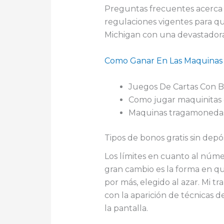
Preguntas frecuentes acerca 
regulaciones vigentes para q
Michigan con una devastadora
Como Ganar En Las Maquinas
Juegos De Cartas Con Bi
Como jugar maquinitas 
Maquinas tragamonedas p
Tipos de bonos gratis sin depós
Los límites en cuanto al núme
gran cambio es la forma en qu
por más, elegido al azar. Mi t
con la aparición de técnicas 
la pantalla.