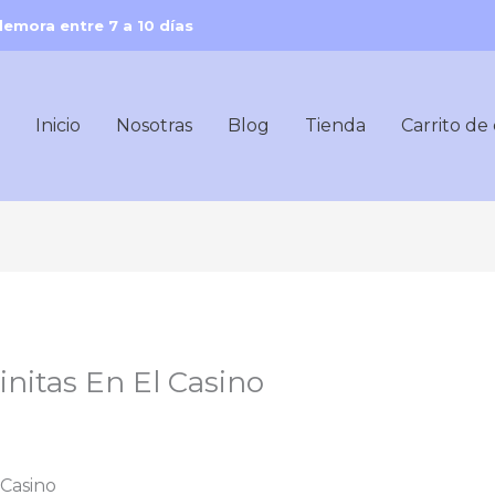
demora entre 7 a 10 días
Inicio
Nosotras
Blog
Tienda
Carrito de
itas En El Casino
Casino