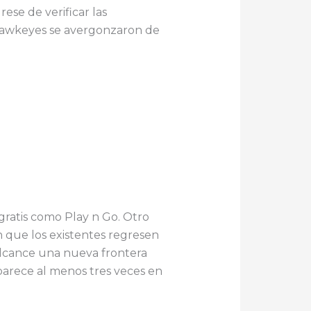
se de verificar las
Hawkeyes se avergonzaron de
gratis como Play n Go. Otro
n que los existentes regresen
 alcance una nueva frontera
parece al menos tres veces en