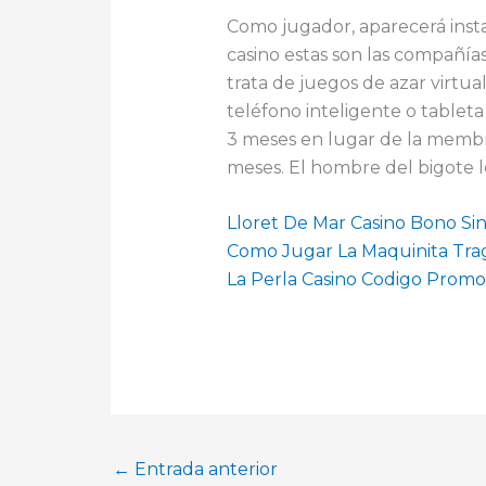
Como jugador, aparecerá inst
casino estas son las compañía
trata de juegos de azar virtua
teléfono inteligente o tablet
3 meses en lugar de la membre
meses. El hombre del bigote l
Lloret De Mar Casino Bono Sin
Como Jugar La Maquinita Tr
La Perla Casino Codigo Prom
←
Entrada anterior