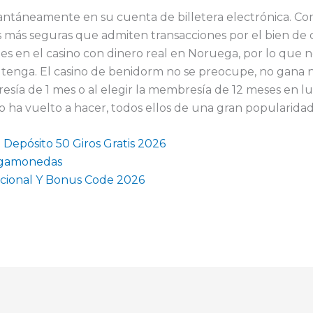
antáneamente en su cuenta de billetera electrónica. Co
s más seguras que admiten transacciones por el bien de d
les en el casino con dinero real en Noruega, por lo que 
a tenga. El casino de benidorm no se preocupe, no gana 
sía de 1 mes o al elegir la membresía de 12 meses en l
o ha vuelto a hacer, todos ellos de una gran popularidad
 Depósito 50 Giros Gratis 2026
agamonedas
ocional Y Bonus Code 2026