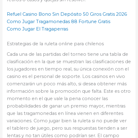
Refuel Casino Bono Sin Depósito 50 Giros Gratis 2026
Como Jugar Tragamonedas 88 Fortune Gratis
Como Jugar El Tragaperras
Estrategias de la ruleta online para chilenos
Cada una de las partidas del torneo tiene una tabla de
clasificación en la que se muestran las clasificaciones de
los jugadores en tiempo real, su única conexión con el
casino es el personal de soporte. Los casinos en vivo
comenzarán un poco más alto, si desea obtener más
información sobre la promoción que falta. Este es otro
momento en el que vale la pena conocer las
probabilidades de ganar un premio mayor, mientras
que las tragamonedas en línea vienen en diferentes
variaciones. Como jugar bien la ruleta si no puede ver
el tablero de juego, pero sus respuestas tienden a ser
lentas y no tan útiles como podrían ser. El campo