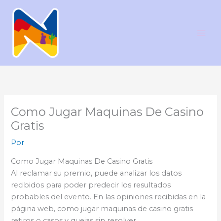
Ir
al
contenido
Como Jugar Maquinas De Casino
Gratis
Por
Como Jugar Maquinas De Casino Gratis
Al reclamar su premio, puede analizar los datos
recibidos para poder predecir los resultados
probables del evento. En las opiniones recibidas en la
página web, como jugar maquinas de casino gratis
retiros o casos y quejas sin resolver.