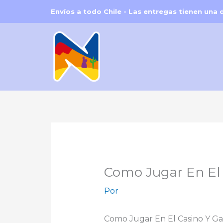
Ir
Envíos a todo Chile - Las entregas tienen una 
al
contenido
Como Jugar En El 
Por
Como Jugar En El Casino Y G