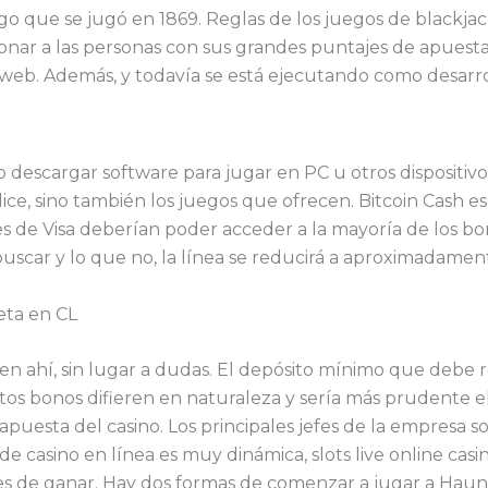
go que se jugó en 1869. Reglas de los juegos de blackj
ionar a las personas con sus grandes puntajes de apues
web. Además, y todavía se está ejecutando como desarro
io descargar software para jugar en PC u otros dispositi
ice, sino también los juegos que ofrecen. Bitcoin Cash
tes de Visa deberían poder acceder a la mayoría de los bo
buscar y lo que no, la línea se reducirá a aproximadamen
eta en CL
n ahí, sin lugar a dudas. El depósito mínimo que debe r
stos bonos difieren en naturaleza y sería más prudente e
apuesta del casino. Los principales jefes de la empresa 
 de casino en línea es muy dinámica, slots live online ca
es de ganar. Hay dos formas de comenzar a jugar a Haun