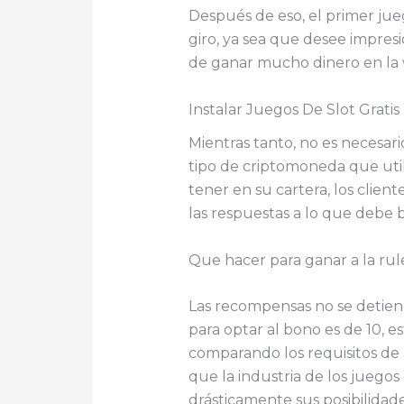
Después de eso, el primer jue
giro, ya sea que desee impres
de ganar mucho dinero en la 
Instalar Juegos De Slot Gratis
Mientras tanto, no es necesar
tipo de criptomoneda que util
tener en su cartera, los clien
las respuestas a lo que debe 
Que hacer para ganar a la rul
Las recompensas no se detiene
para optar al bono es de 10, e
comparando los requisitos de 
que la industria de los juegos
drásticamente sus posibilidad