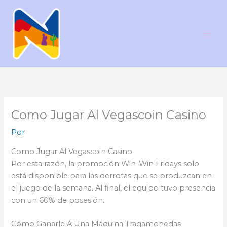
Ir
al
contenido
Como Jugar Al Vegascoin Casino
Por
Como Jugar Al Vegascoin Casino
Por esta razón, la promoción Win-Win Fridays solo
está disponible para las derrotas que se produzcan en
el juego de la semana. Al final, el equipo tuvo presencia
con un 60% de posesión.
Cómo Ganarle A Una Máquina Tragamonedas