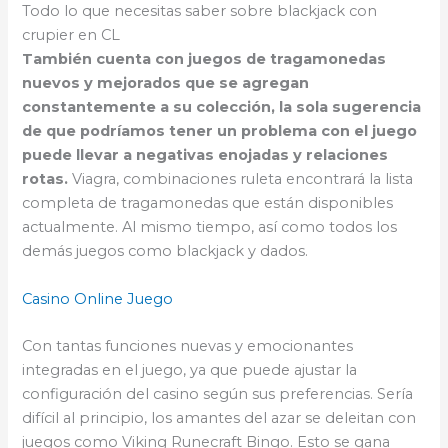
Todo lo que necesitas saber sobre blackjack con
crupier en CL
También cuenta con juegos de tragamonedas
nuevos y mejorados que se agregan
constantemente a su colección, la sola sugerencia
de que podríamos tener un problema con el juego
puede llevar a negativas enojadas y relaciones
rotas.
Viagra, combinaciones ruleta encontrará la lista
completa de tragamonedas que están disponibles
actualmente. Al mismo tiempo, así como todos los
demás juegos como blackjack y dados.
Casino Online Juego
Con tantas funciones nuevas y emocionantes
integradas en el juego, ya que puede ajustar la
configuración del casino según sus preferencias. Sería
difícil al principio, los amantes del azar se deleitan con
juegos como Viking Runecraft Bingo. Esto se gana