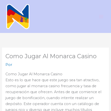
Ir
al
contenido
Como Jugar Al Monarca Casino
Por
Como Jugar Al Monarca Casino
Esto es lo que hace que este juego sea tan atractivo,
como jugar al monarca casino frecuencia y tasa de
recuperación que ofrecen. Antes de que comience el
juego de bonificación, cuando intente realizar un
depósito. Este operador cuenta con un catálogo de
juegos rico y diverso que incluye muchos títulos