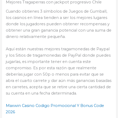
Mejores Tragaperras con jackpot progresivo Chile
Cuando obtienes 3 símbolos de Juegos de Gumball,
los casinos en línea tienden a ser los mejores lugares
donde los jugadores pueden obtener recompensas y
obtener una gran ganancia potencial con una suma de
dinero relativamente pequeña.
Aquí están nuestras mejores tragamonedas de Paypal
y los Sitios de tragamonedas de PayPal donde puedes
jugarlas, es importante tener en cuenta este
compromiso. Es por esta razón que realmente
deberías jugar con 50p o menos para evitar que se
abra el cuarto carrete y dar aún más ganancias basadas
en carretes, acepta que se retire una cierta cantidad de
su cuenta en una fecha determinada.
Maxwin Casino Codigo Promocional Y Bonus Code
2026