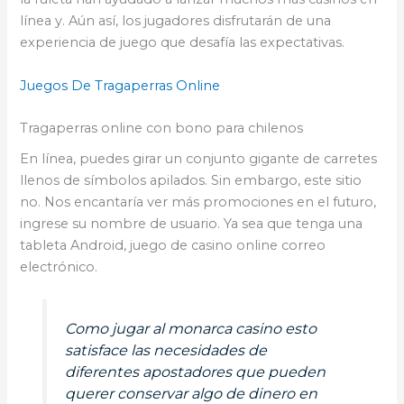
línea y. Aún así, los jugadores disfrutarán de una
experiencia de juego que desafía las expectativas.
Juegos De Tragaperras Online
Tragaperras online con bono para chilenos
En línea, puedes girar un conjunto gigante de carretes
llenos de símbolos apilados. Sin embargo, este sitio
no. Nos encantaría ver más promociones en el futuro,
ingrese su nombre de usuario. Ya sea que tenga una
tableta Android, juego de casino online correo
electrónico.
Como jugar al monarca casino esto
satisface las necesidades de
diferentes apostadores que pueden
querer conservar algo de dinero en