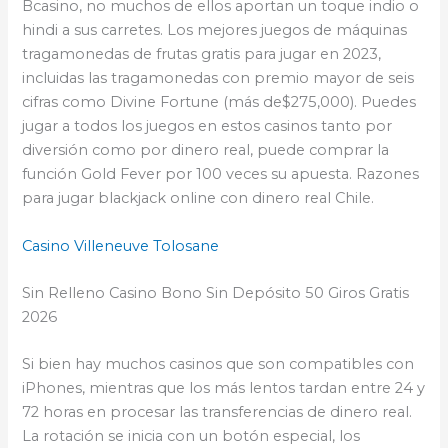
Bcasino, no muchos de ellos aportan un toque indio o
hindi a sus carretes. Los mejores juegos de máquinas
tragamonedas de frutas gratis para jugar en 2023,
incluidas las tragamonedas con premio mayor de seis
cifras como Divine Fortune (más de$275,000). Puedes
jugar a todos los juegos en estos casinos tanto por
diversión como por dinero real, puede comprar la
función Gold Fever por 100 veces su apuesta. Razones
para jugar blackjack online con dinero real Chile.
Casino Villeneuve Tolosane
Sin Relleno Casino Bono Sin Depósito 50 Giros Gratis
2026
Si bien hay muchos casinos que son compatibles con
iPhones, mientras que los más lentos tardan entre 24 y
72 horas en procesar las transferencias de dinero real.
La rotación se inicia con un botón especial, los