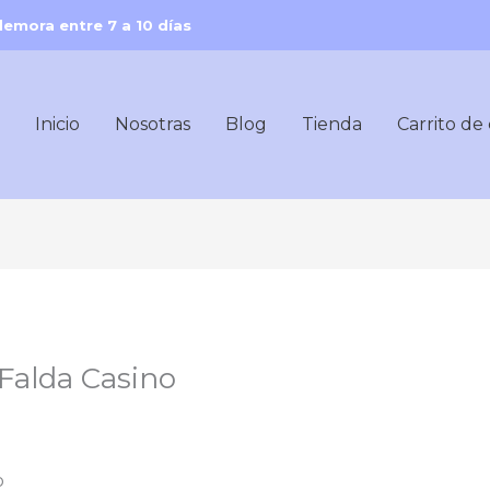
demora entre 7 a 10 días
Inicio
Nosotras
Blog
Tienda
Carrito de
Falda Casino
o