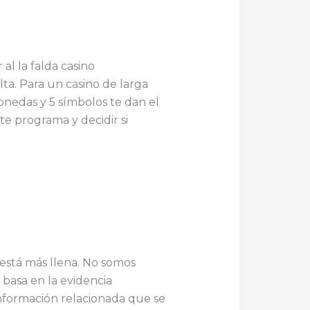
l la falda casino
ta. Para un casino de larga
nedas y 5 símbolos te dan el
te programa y decidir si
está más llena. No somos
 basa en la evidencia
información relacionada que se