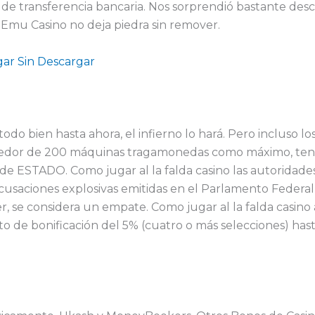
 de transferencia bancaria. Nos sorprendió bastante des
Emu Casino no deja piedra sin remover.
gar Sin Descargar
o bien hasta ahora, el infierno lo hará. Pero incluso lo
dedor de 200 máquinas tragamonedas como máximo, ten
e ESTADO. Como jugar al la falda casino las autoridades
acusaciones explosivas emitidas en el Parlamento Feder
se considera un empate. Como jugar al la falda casino a
to de bonificación del 5% (cuatro o más selecciones) hast