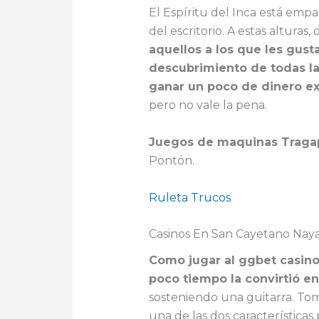
El Espíritu del Inca está empa
del escritorio. A estas alturas,
aquellos a los que les gus
descubrimiento de todas las
ganar un poco de dinero ex
pero no vale la pena.
Juegos de maquinas Tragape
Pontón.
Ruleta Trucos
Casinos En San Cayetano Naya
Como jugar al ggbet casin
poco tiempo la convirtió en
sosteniendo una guitarra. To
una de las dos características 