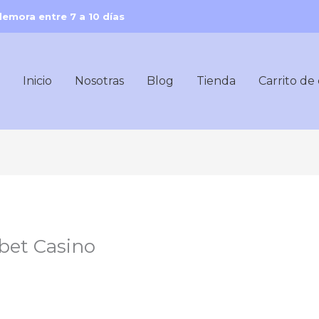
demora entre 7 a 10 días
Inicio
Nosotras
Blog
Tienda
Carrito de
bet Casino