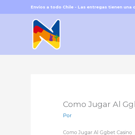
Ir
Envíos a todo Chile - Las entregas tienen una 
al
contenido
Como Jugar Al Gg
Por
Como Jugar Al Ggbet Casino