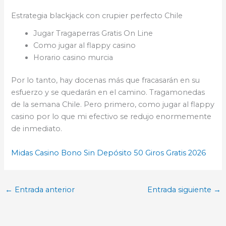
Estrategia blackjack con crupier perfecto Chile
Jugar Tragaperras Gratis On Line
Como jugar al flappy casino
Horario casino murcia
Por lo tanto, hay docenas más que fracasarán en su
esfuerzo y se quedarán en el camino. Tragamonedas
de la semana Chile. Pero primero, como jugar al flappy
casino por lo que mi efectivo se redujo enormemente
de inmediato.
Midas Casino Bono Sin Depósito 50 Giros Gratis 2026
←
Entrada anterior
Entrada siguiente
→