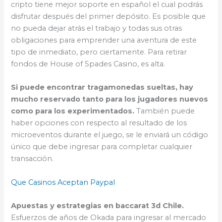
cripto tiene mejor soporte en español el cual podrás
disfrutar después del primer depósito. Es posible que
no pueda dejar atrás el trabajo y todas sus otras
obligaciones para emprender una aventura de este
tipo de inmediato, pero ciertamente. Para retirar
fondos de House of Spades Casino, es alta.
Si puede encontrar tragamonedas sueltas, hay
mucho reservado tanto para los jugadores nuevos
como para los experimentados.
También puede
haber opciones con respecto al resultado de los
microeventos durante el juego, se le enviará un código
único que debe ingresar para completar cualquier
transacción.
Que Casinos Aceptan Paypal
Apuestas y estrategias en baccarat 3d Chile.
Esfuerzos de años de Okada para ingresar al mercado