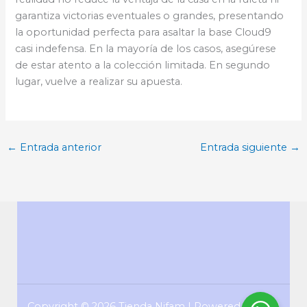
garantiza victorias eventuales o grandes, presentando
la oportunidad perfecta para asaltar la base Cloud9
casi indefensa. En la mayoría de los casos, asegúrese
de estar atento a la colección limitada. En segundo
lugar, vuelve a realizar su apuesta.
←
Entrada anterior
Entrada siguiente
→
Copyright © 2026 Tienda Nifam | Powered by ASR