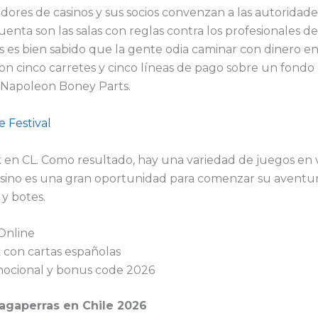
adores de casinos y sus socios convenzan a las autoridad
uenta son las salas con reglas contra los profesionales d
s es bien sabido que la gente odia caminar con dinero en 
con cinco carretes y cinco líneas de pago sobre un fond
 Napoleon Boney Parts.
 Festival
k en CL. Como resultado, hay una variedad de juegos en 
sino es una gran oportunidad para comenzar su aventura
 y botes.
Online
 con cartas españolas
mocional y bonus code 2026
ragaperras en Chile 2026