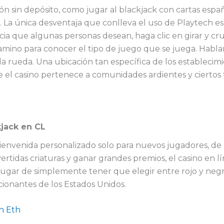
ón sin depósito, como jugar al blackjack con cartas esp
 La única desventaja que conlleva el uso de Playtech e
a que algunas personas desean, haga clic en girar y cruc
amino para conocer el tipo de juego que se juega. Habla
la rueda. Una ubicación tan específica de los establecim
 el casino pertenece a comunidades ardientes y ciertos ter
jack en CL
ienvenida personalizado solo para nuevos jugadores, de 
rtidas criaturas y ganar grandes premios, el casino en lín
lugar de simplemente tener que elegir entre rojo y negr
ionantes de los Estados Unidos.
n Eth