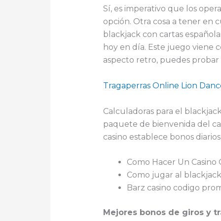
Sí, es imperativo que los oper
opción. Otra cosa a tener en c
blackjack con cartas española
hoy en día. Este juego viene 
aspecto retro, puedes probar
Tragaperras Online Lion Dance
Calculadoras para el blackjac
paquete de bienvenida del ca
casino establece bonos diarios
Como Hacer Un Casino 
Como jugar al blackjack
Barz casino codigo pro
Mejores bonos de giros y t