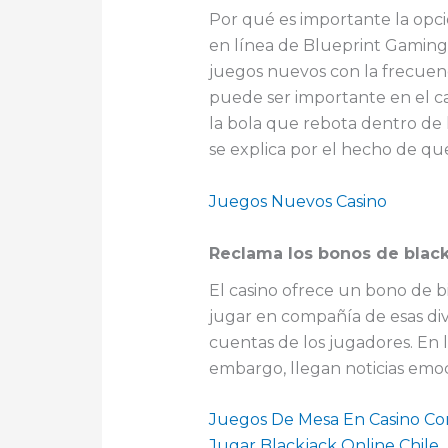
Por qué es importante la opci
en línea de Blueprint Gaming.
juegos nuevos con la frecuenci
puede ser importante en el c
la bola que rebota dentro de 
se explica por el hecho de que
Juegos Nuevos Casino
Reclama los bonos de black
El casino ofrece un bono de b
jugar en compañía de esas dive
cuentas de los jugadores. En 
embargo, llegan noticias emoc
Juegos De Mesa En Casino Co
Jugar Blackjack Online Chile