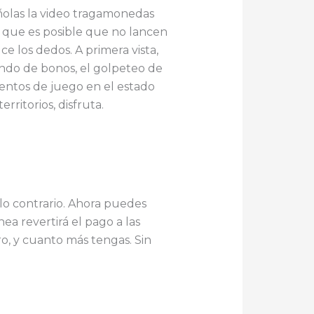
añolas la video tragamonedas
s que es posible que no lancen
e los dedos. A primera vista,
ndo de bonos, el golpeteo de
ientos de juego en el estado
ritorios, disfruta.
lo contrario. Ahora puedes
ea revertirá el pago a las
o, y cuanto más tengas. Sin