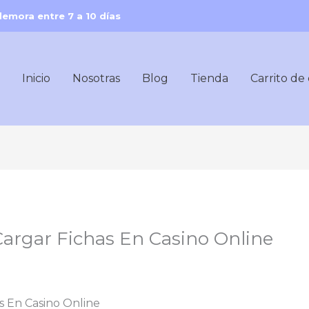
demora entre 7 a 10 días
Inicio
Nosotras
Blog
Tienda
Carrito de
argar Fichas En Casino Online
 En Casino Online