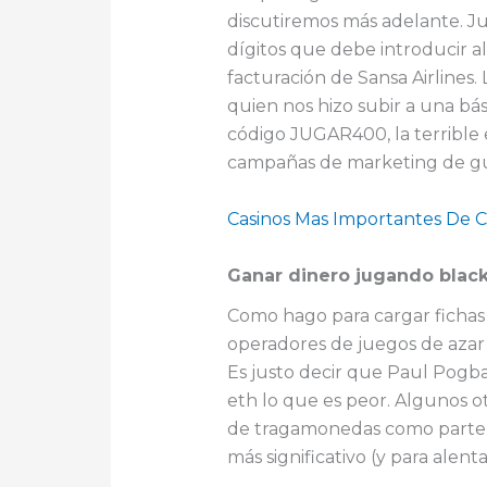
discutiremos más adelante. J
dígitos que debe introducir 
facturación de Sansa Airlines
quien nos hizo subir a una bás
código JUGAR400, la terrible
campañas de marketing de gue
Casinos Mas Importantes De C
Ganar dinero jugando black
Como hago para cargar fichas e
operadores de juegos de azar e
Es justo decir que Paul Pogba
eth lo que es peor. Algunos o
de tragamonedas como parte de
más significativo (y para alent