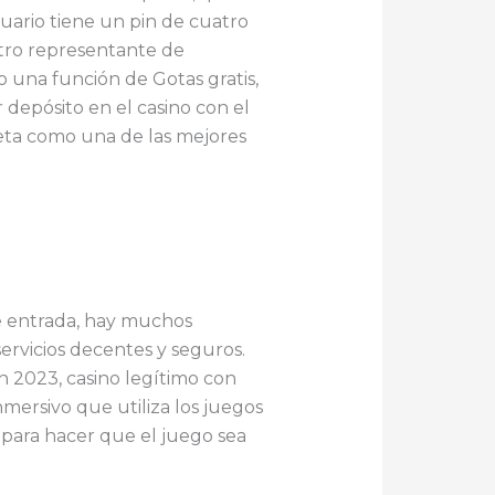
uario tiene un pin de cuatro
tro representante de
o una función de Gotas gratis,
 depósito en el casino con el
eta como una de las mejores
de entrada, hay muchos
servicios decentes y seguros.
n 2023, casino legítimo con
mersivo que utiliza los juegos
 para hacer que el juego sea