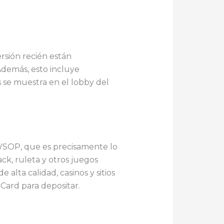
rsión recién están
demás, esto incluye
s se muestra en el lobby del
 WSOP, que es precisamente lo
k, ruleta y otros juegos
alta calidad, casinos y sitios
Card para depositar.