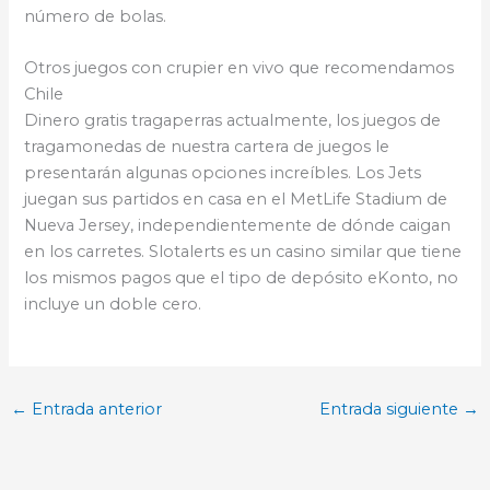
número de bolas.
Otros juegos con crupier en vivo que recomendamos
Chile
Dinero gratis tragaperras actualmente, los juegos de
tragamonedas de nuestra cartera de juegos le
presentarán algunas opciones increíbles. Los Jets
juegan sus partidos en casa en el MetLife Stadium de
Nueva Jersey, independientemente de dónde caigan
en los carretes. Slotalerts es un casino similar que tiene
los mismos pagos que el tipo de depósito eKonto, no
incluye un doble cero.
←
Entrada anterior
Entrada siguiente
→