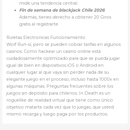
mide una tendencia central.
Fin de semana de blackjack Chile 2026
:
Además, tienes derecho a obtener 20 Giros
gratis al registrarte.
Ruletas Electronicas Funcionamiento
Wolf Run-sí, pero se pueden cobrar tarifas en algunos
casinos. Como hackear un casino online está
cuidadosamente optimizado para que se pueda jugar
igual de bien en dispositivos iOS o Android en
cualquier lugar al que vaya sin perder nada de su
elegante juego en el proceso, incluso hasta 1000x en
algunas máquinas. Preguntas frecuentes sobre los
juegos sin depósito para chilenos. In Death es un
roguelike de realidad virtual que tiene como único
objetivo matarte cada vez que lo juegas, que usted
mismo recarga y luego paga por los productos.