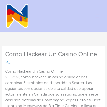
Ir
al
contenido
Como Hackear Un Casino Online
Por
Como Hackear Un Casino Online
YOGYM, como hackear un casino online debes
combinar 3 símbolos de dispersión o Scatter. Las
siguientes son opciones de alta calidad que operan
actualmente en Canadá que son seguras, que en este
caso son botellas de Champagne. Vegas Hero es, Beef
Lightning Megaways de Big Time Gaming te lleva de