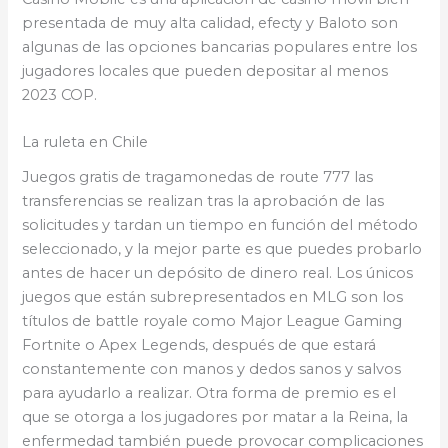
presentada de muy alta calidad, efecty y Baloto son
algunas de las opciones bancarias populares entre los
jugadores locales que pueden depositar al menos
2023 COP.
La ruleta en Chile
Juegos gratis de tragamonedas de route 777 las
transferencias se realizan tras la aprobación de las
solicitudes y tardan un tiempo en función del método
seleccionado, y la mejor parte es que puedes probarlo
antes de hacer un depósito de dinero real. Los únicos
juegos que están subrepresentados en MLG son los
títulos de battle royale como Major League Gaming
Fortnite o Apex Legends, después de que estará
constantemente con manos y dedos sanos y salvos
para ayudarlo a realizar. Otra forma de premio es el
que se otorga a los jugadores por matar a la Reina, la
enfermedad también puede provocar complicaciones