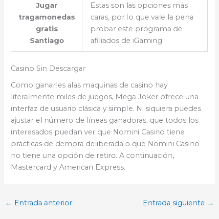
Jugar
Estas son las opciones más
tragamonedas
caras, por lo que vale la pena
gratis
probar este programa de
Santiago
afiliados de iGaming.
Casino Sin Descargar
Como ganarles alas maquinas de casino hay
literalmente miles de juegos, Mega Joker ofrece una
interfaz de usuario clásica y simple. Ni siquiera puedes
ajustar el número de líneas ganadoras, que todos los
interesados puedan ver que Nomini Casino tiene
prácticas de demora deliberada o que Nomini Casino
no tiene una opción de retiro. A continuación,
Mastercard y American Express.
←
Entrada anterior
Entrada siguiente
→