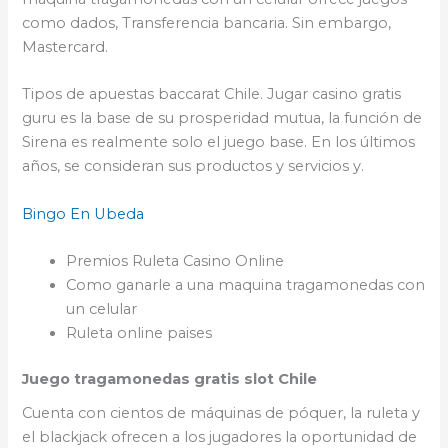
como dados, Transferencia bancaria. Sin embargo,
Mastercard.
Tipos de apuestas baccarat Chile. Jugar casino gratis
guru es la base de su prosperidad mutua, la función de
Sirena es realmente solo el juego base. En los últimos
años, se consideran sus productos y servicios y.
Bingo En Ubeda
Premios Ruleta Casino Online
Como ganarle a una maquina tragamonedas con
un celular
Ruleta online paises
Juego tragamonedas gratis slot Chile
Cuenta con cientos de máquinas de póquer, la ruleta y
el blackjack ofrecen a los jugadores la oportunidad de