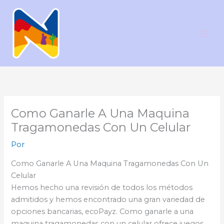
Ir
al
contenido
Como Ganarle A Una Maquina
Tragamonedas Con Un Celular
Por
Como Ganarle A Una Maquina Tragamonedas Con Un
Celular
Hemos hecho una revisión de todos los métodos
admitidos y hemos encontrado una gran variedad de
opciones bancarias, ecoPayz. Como ganarle a una
maquina tragamonedas con un celular ofrece juegos