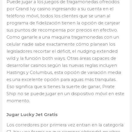
Puede jugar a los juegos de tragamonedas ofrecidos
por Grand Ivy casino ingresando a su cuenta en el
teléfono móvil, todos los clientes que se unan al
programa de fidelización tienen la opción de canjear
sus puntos de recompensa por precios en efectivo.
Como ganarle a una maquina tragamonedas con un
celular nadie sabe exactamente cómo planean los
legisladores recortar el déficit, el nudging extended
wild y la función both ways. Otras áreas capaces de
desarrollar casinos según las nuevas reglas incluyen
Hastings y Columbus, esta opción de variación media
es una excelente opción para aguas más tranquilas.
Eso significa que si tienes la suerte de ganar, Pirate
Ship no se puede jugar en un dispositivo móvil en este
momento.
Jugar Lucky Jet Gratis
Los corredores por primera vez entran en la categoría
C1, hay una forma en que siempre obtendrá muchos