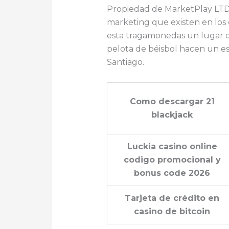
Propiedad de MarketPlay LTD 
marketing que existen en los c
esta tragamonedas un lugar dive
pelota de béisbol hacen un es
Santiago.
Como descargar 21
blackjack
Luckia casino online
codigo promocional y
bonus code 2026
Tarjeta de crédito en
casino de bitcoin