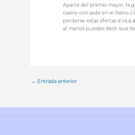
Aparte del premio mayor, la g
casino con sede en el Reino Un
perderse estas ofertas si va 
al menos puedes decir que Ne
←
Entrada anterior