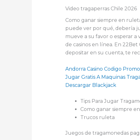
Video tragaperras Chile 2026
Como ganar siempre en ruleta
puede ver por qué, debería j
mueve a su favor o esperar a 
de casinos en línea. En 22Bet
depositar en su cuenta, te r
Andorra Casino Codigo Promo
Jugar Gratis A Maquinas Trag
Descargar Blackjack
Tips Para Jugar Traga
Como ganar siempre en
Trucos ruleta
Juegos de tragamonedas paga