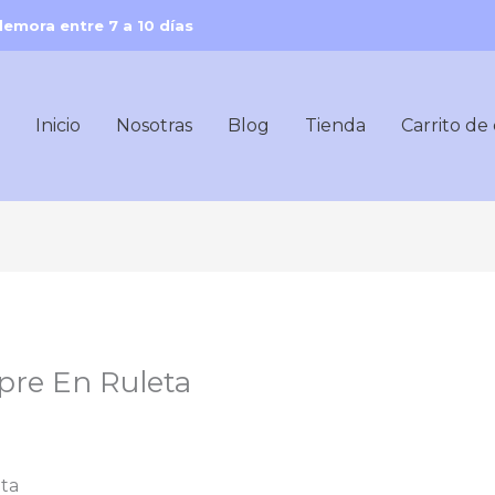
demora entre 7 a 10 días
Inicio
Nosotras
Blog
Tienda
Carrito de
re En Ruleta
ta