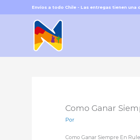
Ir
Envíos a todo Chile - Las entregas tienen una 
al
contenido
Como Ganar Siemp
Por
Como Ganar Siempre En Rule