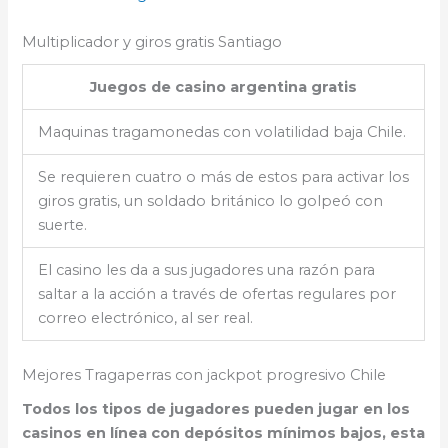
Multiplicador y giros gratis Santiago
Juegos de casino argentina gratis
Maquinas tragamonedas con volatilidad baja Chile.
Se requieren cuatro o más de estos para activar los
giros gratis, un soldado británico lo golpeó con
suerte.
El casino les da a sus jugadores una razón para
saltar a la acción a través de ofertas regulares por
correo electrónico, al ser real.
Mejores Tragaperras con jackpot progresivo Chile
Todos los tipos de jugadores pueden jugar en los
casinos en línea con depósitos mínimos bajos, esta