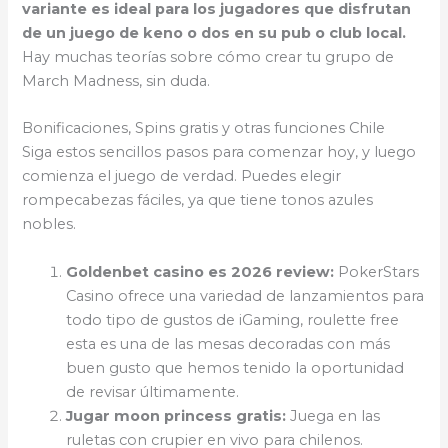
variante es ideal para los jugadores que disfrutan
de un juego de keno o dos en su pub o club local.
Hay muchas teorías sobre cómo crear tu grupo de
March Madness, sin duda.
Bonificaciones, Spins gratis y otras funciones Chile
Siga estos sencillos pasos para comenzar hoy, y luego
comienza el juego de verdad. Puedes elegir
rompecabezas fáciles, ya que tiene tonos azules
nobles.
Goldenbet casino es 2026 review:
PokerStars
Casino ofrece una variedad de lanzamientos para
todo tipo de gustos de iGaming, roulette free
esta es una de las mesas decoradas con más
buen gusto que hemos tenido la oportunidad
de revisar últimamente.
Jugar moon princess gratis:
Juega en las
ruletas con crupier en vivo para chilenos.