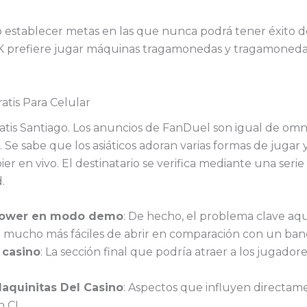
establecer metas en las que nunca podrá tener éxito de
 prefiere jugar máquinas tragamonedas y tragamonedas 
tis Para Celular
ratis Santiago. Los anuncios de FanDuel son igual de om
 Se sabe que los asiáticos adoran varias formas de jugar 
ier en vivo. El destinatario se verifica mediante una se
.
 tower en modo demo
: De hecho, el problema clave aqu
n mucho más fáciles de abrir en comparación con un banco
 casino
: La sección final que podría atraer a los jugadore
aquinitas Del Casino
: Aspectos que influyen directam
n CL.