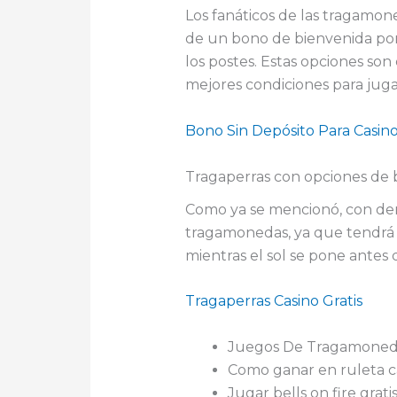
Los fanáticos de las tragamon
de un bono de bienvenida por 
los postes. Estas opciones son
mejores condiciones para juga
Bono Sin Depósito Para Casin
Tragaperras con opciones de 
Como ya se mencionó, con dema
tragamonedas, ya que tendrá 
mientras el sol se pone antes
Tragaperras Casino Gratis
Juegos De Tragamonedas
Como ganar en ruleta c
Jugar bells on fire grati