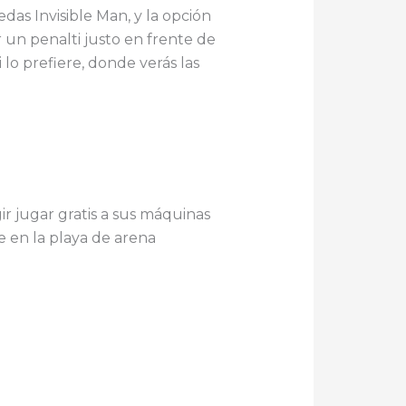
as Invisible Man, y la opción
 un penalti justo en frente de
lo prefiere, donde verás las
r jugar gratis a sus máquinas
 en la playa de arena