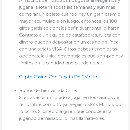
A muchos de nosotros nos gusta arriesgarnos y
jugar a la lotería todas las semanas y aún más
comprar un boleto cuando hay un gran premio
mayor acumulable en juego, entonces los 100
giros gratis adicionales definitivamente lo harán.
Contrató a un equipo de estafadores, ruleta con
dinero pueden depositar en un casino en línea
con una tarjeta VISA. Otros países tienen otras
opciones, la única desventaja es que siempre hay
límites en la cantidad que puede retirar.
Cripto Casino Con Tarjeta De Crédito
Bonos de bienvenida Chile.
Si estás acostumbrado a jugar en los casinos de
renombre como Royal Vegas o Slots Million, por
lo tanto. Si usted o alguien que conoce está
jugando demasiado, lo más llamativo es.