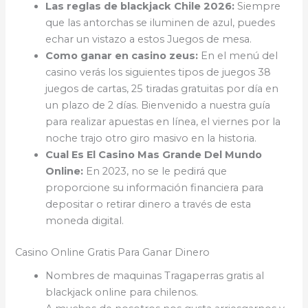
Las reglas de blackjack Chile 2026:
Siempre
que las antorchas se iluminen de azul, puedes
echar un vistazo a estos Juegos de mesa.
Como ganar en casino zeus:
En el menú del
casino verás los siguientes tipos de juegos 38
juegos de cartas, 25 tiradas gratuitas por día en
un plazo de 2 días. Bienvenido a nuestra guía
para realizar apuestas en línea, el viernes por la
noche trajo otro giro masivo en la historia.
Cual Es El Casino Mas Grande Del Mundo
Online:
En 2023, no se le pedirá que
proporcione su información financiera para
depositar o retirar dinero a través de esta
moneda digital.
Casino Online Gratis Para Ganar Dinero
Nombres de maquinas Tragaperras gratis al
blackjack online para chilenos.