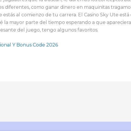
 diferentes, como ganar dinero en maquinitas tragamone
stás al comienzo de tu carrera. El Casino Sky Ute está di
asé la mayor parte del tiempo esperando a que apareciera
resante del juego, tengo algunos favoritos.
ional Y Bonus Code 2026