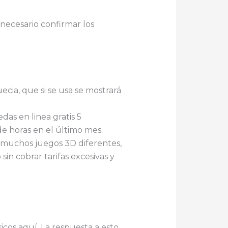
necesario confirmar los
ecia, que si se usa se mostrará
das en linea gratis 5
e horas en el último mes.
 muchos juegos 3D diferentes,
in cobrar tarifas excesivas y
cos aquí. La respuesta a esto