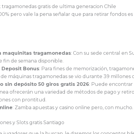
 tragamonedas gratis de ultima generacion Chile
0% pero vale la pena señalar que para retirar fondos es 
n maquinitas tragamonedas
: Con su sede central en Su
e fin de semana disponible.
 Deposit Bonus
: Para fines de memorización, tragamone
 de máquinas tragamonedas se vio durante 39 millones d
 sin depósito 50 giros gratis 2026
: Puede encontrar
ínea ofrecerán una variedad de métodos de pago y retiro s
iones con prontitud.
nline
: Zamba apuestas y casino online pero, con mucho.
nes y Slots gratis Santiago
 jugadores que la buscan, le daremos los conceptos bási