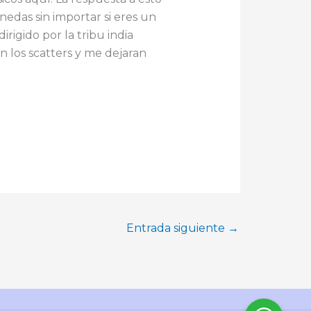
das sin importar si eres un
rigido por la tribu india
n los scatters y me dejaran
Entrada siguiente
→