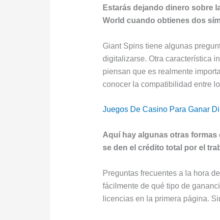
Estarás dejando dinero sobre la
World cuando obtienes dos sím
Giant Spins tiene algunas pregunt
digitalizarse. Otra característic
piensan que es realmente importan
conocer la compatibilidad entre l
Juegos De Casino Para Ganar Dine
Aquí hay algunas otras formas
se den el crédito total por el tra
Preguntas frecuentes a la hora de
fácilmente de qué tipo de ganan
licencias en la primera página. S