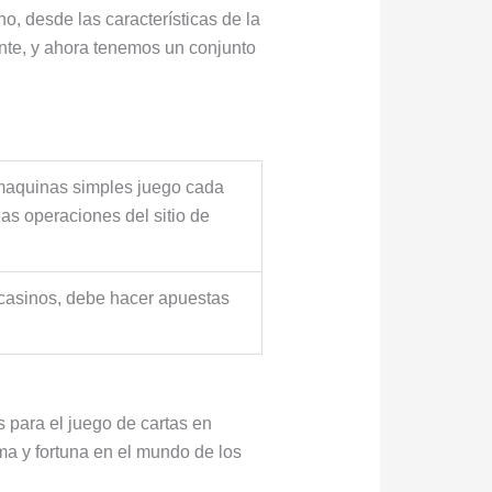
, desde las características de la
nte, y ahora tenemos un conjunto
maquinas simples juego cada
as operaciones del sitio de
 casinos, debe hacer apuestas
 para el juego de cartas en
ama y fortuna en el mundo de los