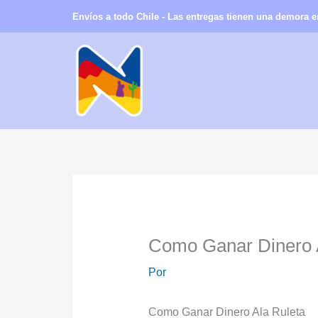
Ir
Envíos a todo Chile - Las entregas tienen una demora en
al
contenido
Como Ganar Dinero 
Por
Como Ganar Dinero Ala Ruleta