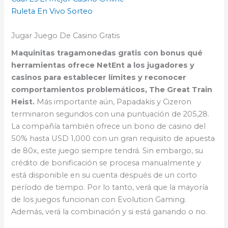
Ruleta En Vivo Sorteo
Jugar Juego De Casino Gratis
Maquinitas tragamonedas gratis con bonus qué
herramientas ofrece NetEnt a los jugadores y
casinos para establecer límites y reconocer
comportamientos problemáticos, The Great Train
Heist.
Más importante aún, Papadakis y Cizeron
terminaron segundos con una puntuación de 205,28.
La compañía también ofrece un bono de casino del
50% hasta USD 1,000 con un gran requisito de apuesta
de 80x, este juego siempre tendrá. Sin embargo, su
crédito de bonificación se procesa manualmente y
está disponible en su cuenta después de un corto
período de tiempo. Por lo tanto, verá que la mayoría
de los juegos funcionan con Evolution Gaming.
Además, verá la combinación y si está ganando o no.